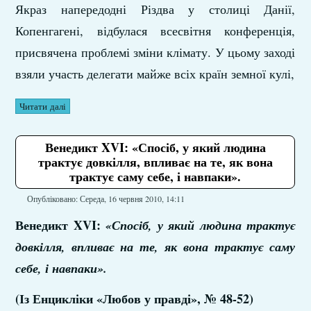
Якраз напередодні Різдва у столиці Данії,
Копенгагені, відбулася всесвітня конференція,
присвячена проблемі зміни клімату. У цьому заході
взяли участь делегати майже всіх країн земної кулі,
Читати далі
Венедикт XVI: «Спосіб, у який людина
трактує довкілля, впливає на те, як вона
трактує саму себе, і навпаки».
Опубліковано: Середа, 16 червня 2010, 14:11
Венедикт
XVI
:
«
Спосіб, у який людина трактує
довкілля, впливає на те, як вона трактує саму
себе, і навпаки
».
(Із Енцикліки «Любов у правді», № 48-52)