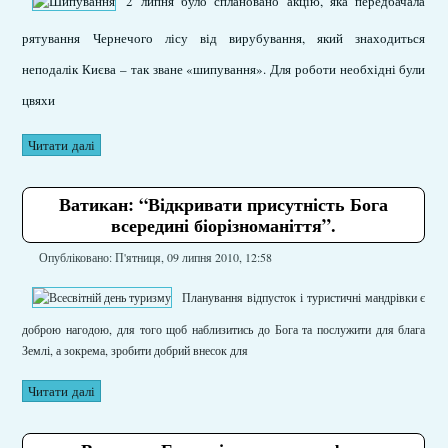
2 липня було сплановано акцію, яка передбачала
рятування Чернечого лісу від вирубування, який знаходиться
неподалік Києва – так зване «шипування». Для роботи необхідні були
цвяхи
Читати далі
Ватикан: “Відкривати присутність Бога
всередині біорізноманіття”.
Опубліковано: П'ятниця, 09 липня 2010, 12:58
Планування відпусток і туристичні мандрівки є
доброю нагодою, для того щоб наблизитись до Бога та послужити для блага
Землі, а зокрема, зробити добрий внесок для
Читати далі