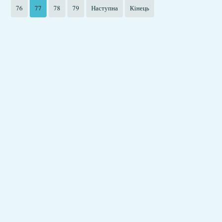
76
77
78
79
Наступна
Кінець