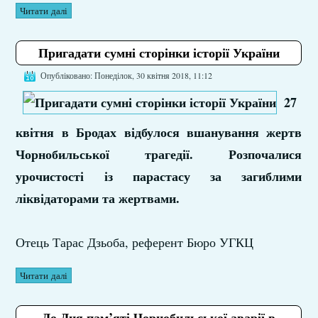
Читати далі
Пригадати сумні сторінки історії України
Опубліковано: Понеділок, 30 квітня 2018, 11:12
27
квітня в Бродах відбулося вшанування жертв
Чорнобильської трагедії. Розпочалися
урочистості із парастасу за загиблими
ліквідаторами та жертвами.
Отець Тарас Дзьоба, референт Бюро УГКЦ
Читати далі
До Дня пам’яті Чорнобильської аварії в