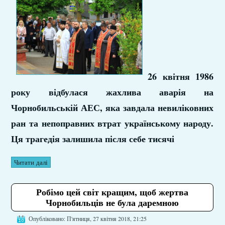
26 квітня 1986
року відбулася жахлива аварія на
Чорнобильській АЕС, яка завдала невиліковних
ран та непоправних втрат українському народу.
Ця трагедія залишила після себе тисячі
Читати далі
Робімо цей світ кращим, щоб жертва
Чорнобильців не була даремною
Опубліковано: П'ятниця, 27 квітня 2018, 21:25