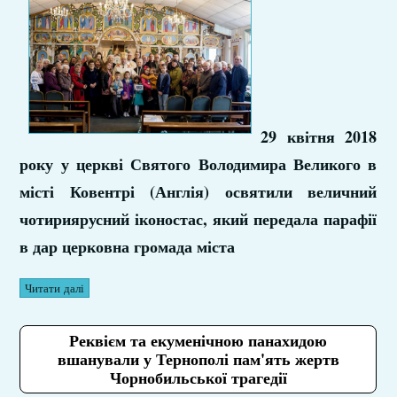
29 квітня 2018
року у церкві Святого Володимира Великого в
місті Ковентрі (Англія) освятили величний
чотириярусний іконостас, який передала парафії
в дар церковна громада міста
Читати далі
Реквієм та екуменічною панахидою
вшанували у Тернополі пам'ять жертв
Чорнобильської трагедії