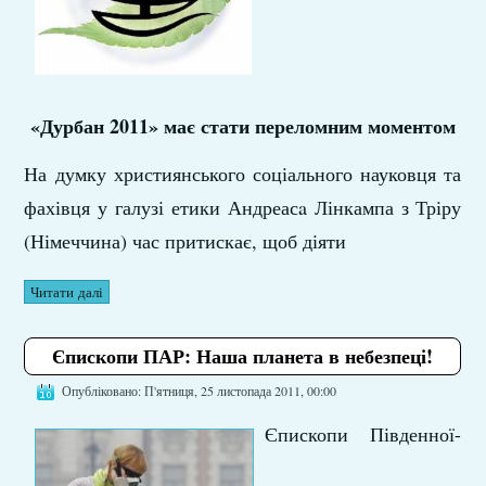
«Дурбан 2011» має стати переломним моментом
На думку християнського соціального науковця та
фахівця у галузі етики Андреасa Лінкампа з Тріру
(Німеччина) час притискає, щоб діяти
Читати далі
Єпископи ПАР: Наша планета в небезпеці!
Опубліковано: П'ятниця, 25 листопада 2011, 00:00
Єпископи Південної-