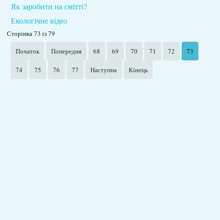
Як заробити на смітті?
Екологічне відео
Сторінка 73 із 79
Початок
Попередня
68
69
70
71
72
73
74
75
76
77
Наступна
Кінець