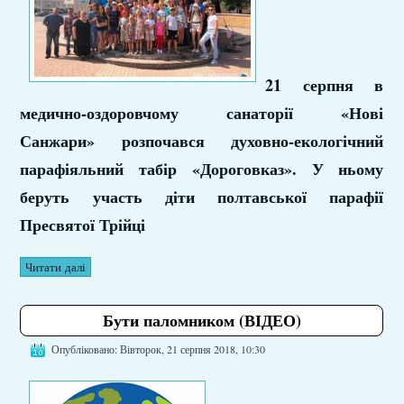
21
серпня в
медично-оздоровчому санаторії
«
Нові
Санжари
»
розпочався духовно-екологічний
парафіяльний табір
«
Дороговказ
».
У ньому
беруть участь діти полтавської парафії
Пресвятої Трійці
Читати далі
Бути паломником (ВІДЕО)
Опубліковано: Вівторок, 21 серпня 2018, 10:30