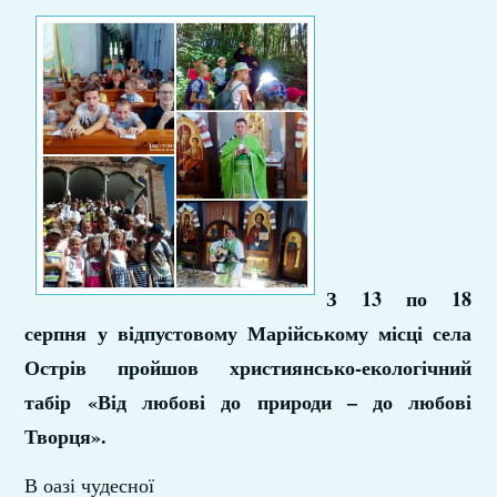
З 13 по 18
серпня у відпустовому Марійському місці села
Острів пройшов християнсько-екологічний
табір «Від любові до природи – до любові
Творця».
В оазі чудесної