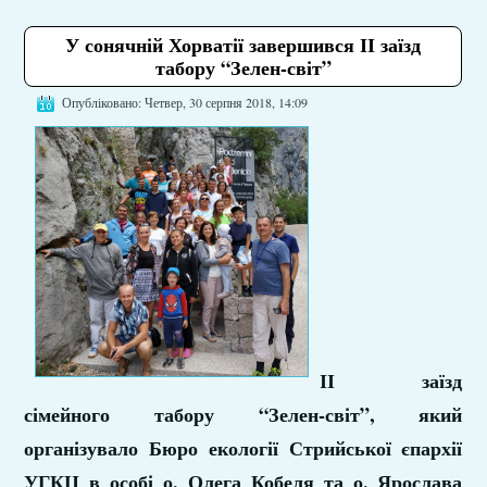
У сонячній Хорватії завершився ІІ заїзд
табору “Зелен-світ”
Опубліковано: Четвер, 30 серпня 2018, 14:09
ІІ заїзд
сімейного табору “Зелен-світ”, який
організувало Бюро екології Стрийської єпархії
УГКЦ в особі о. Олега Кобеля та о. Ярослава