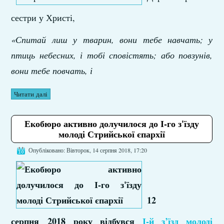
сестри у Христі,
«Спитай лиш у тварин, вони тебе навчать; у
птиць небесних, і тобі сповістять; або повзунів,
вони тебе повчать, і
Читати далі
Екобюро активно долучилося до І-го з'їзду
молоді Стрийської єпархії
Опубліковано: Вівторок, 14 серпня 2018, 17:20
12
серпня 2018 року відбувся
І-й з’їзд молоді