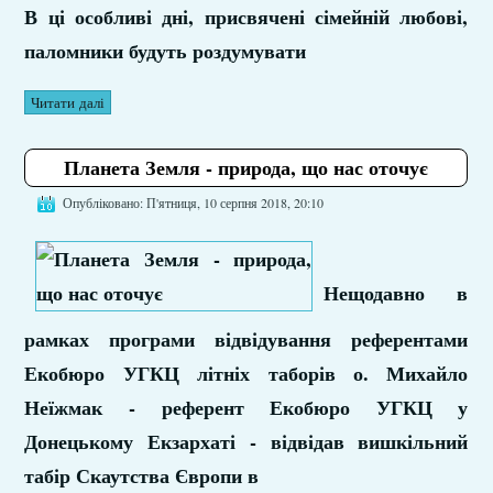
В ці особливі дні, присвячені сімейній любові,
паломники будуть роздумувати
Читати далі
Планета Земля - природа, що нас оточує
Опубліковано: П'ятниця, 10 серпня 2018, 20:10
Нещодавно в
рамках програми відвідування референтами
Екобюро УГКЦ літніх таборів о. Михайло
Неїжмак - референт Екобюро УГКЦ у
Донецькому Екзархаті - відвідав вишкільний
табір Скаутства Європи в