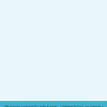
Подати записку на молитву Богослужіння онлайн
"На початку сотворив Бог небо й землю... І побачив Бог усе, що створив: і