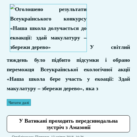
У світлий
тиждень було підбито підсумки і обрано
переможця Всеукраїнської екологічної акції
«Наша школа бере участь у екоації: Здай
макулатуру – збережи дерево», яка з
Читати далі
У Ватикані проходить передсинодальна
зустріч з Амазонії
Опубліковано: П'ятниця, 13 квітня 2018, 16:26