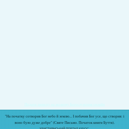
Подати записку на молитву Богослужіння онлайн
"На початку сотворив Бог небо й землю... І побачив Бог усе, що створив: і
воно було дуже добре" (Святе Письмо. Початок книги Буття).
ХРИСТИЯНСЬКИЙ ПОРТАЛ
КІРІОС.