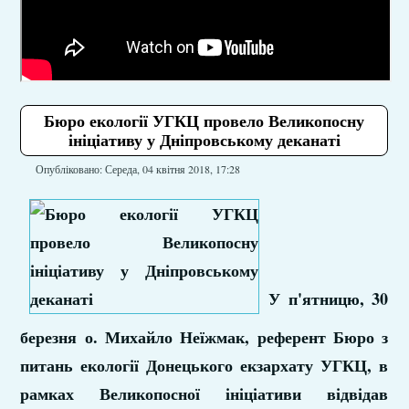
Бюро екології УГКЦ провело Великопосну
ініціативу у Дніпровському деканаті
Опубліковано: Середа, 04 квітня 2018, 17:28
У п'ятницю, 30
березня о. Михайло Неїжмак, референт Бюро з
питань екології Донецького екзархату УГКЦ, в
рамках Великопосної ініціативи відвідав