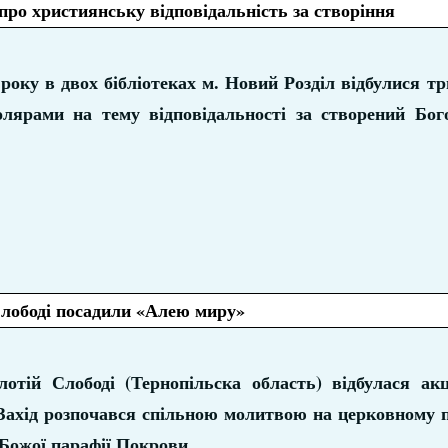
про християнську відповідальність за створіння
 року в двох бібліотеках м. Новий Розділ відбулися т
колярами на тему відповідальності за створений Бог
Слободі посадили «Алею миру»
лотій Слободі (Тернопільска область) відбулася ак
Захід розпочався спільною молитвою на церковному по
 Божої парафії Покрови