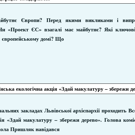
йбутнє Європи? Перед якими викликами і випр
Чи «Проект ЄС» взагалі має майбутнє? Які ключові
в європейському домі? Що
нська екологічна акція «Здай макулатуру – збережи д
альних закладах Львівської архієпархії проходить Вс
ія «Здай макулатуру – збережи дерево». Голова коміс
икола Пришляк навідався