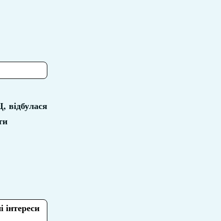
Ц, відбулася
ти
 інтереси