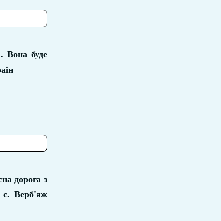
. Вона буде
раїн
сна дорога з
 с. Верб'яж