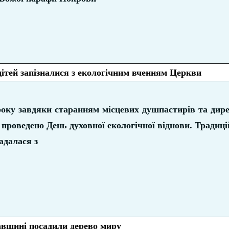
ітей запізналися з екологічним вченням Церкви
року завдяки старанням місцевих душпастирів та дире
о проведено День духовної екологічної віднови. Традиц
адалася з
авщині посадили дерево миру