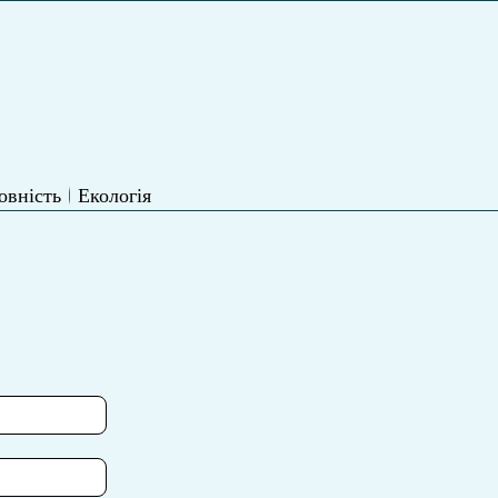
овність
Екологія