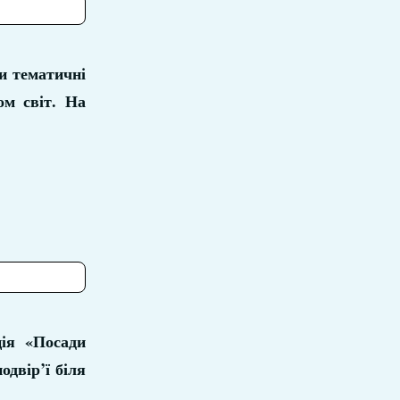
ри тематичні
ом світ. На
ція «Посади
двір’ї біля