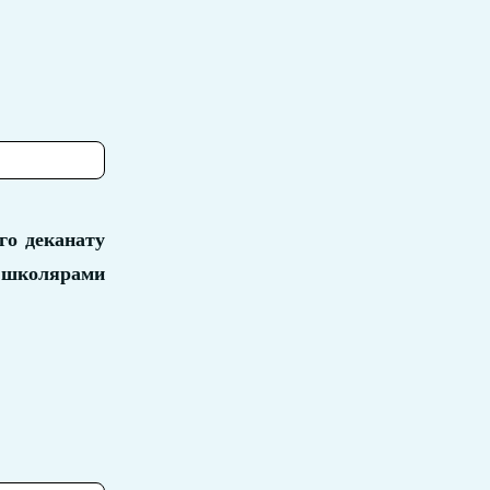
го деканату
 школярами