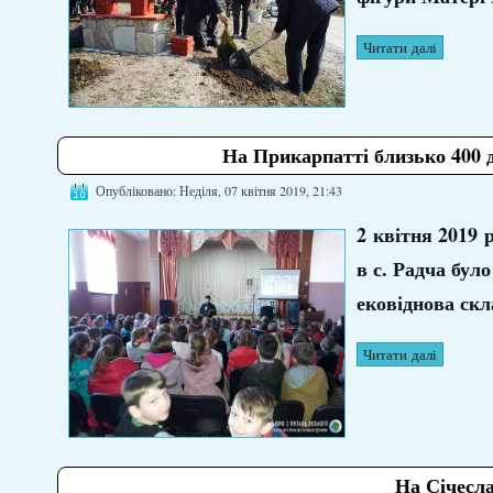
Читати далі
На Прикарпатті близько 400 д
Опубліковано: Неділя, 07 квітня 2019, 21:43
2
квітня 2019 
в с. Радча бул
ековіднова скл
Читати далі
На Січесл