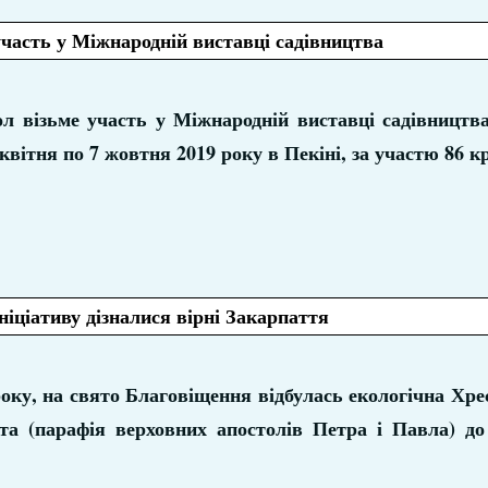
часть у Міжнародній виставці садівництва
л візьме участь у Міжнародній виставці садівництва
 квітня по 7 жовтня 2019 року в Пекіні, за участю 86 к
ніціативу дізналися вірні Закарпаття
року, на свято Благовіщення відбулась екологічна Хре
та (парафія верховних апостолів Петра і Павла) до