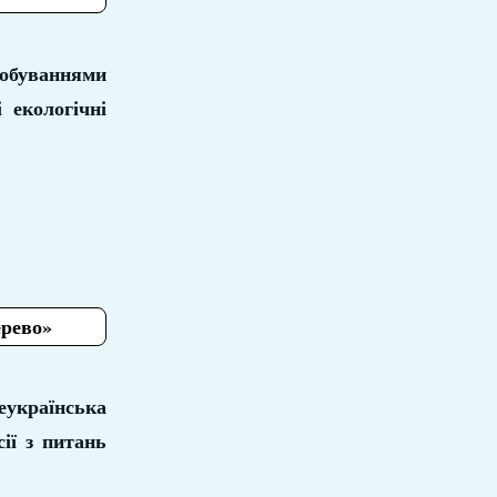
обуваннями
 екологічні
ерево»
еукраїнська
ії з питань