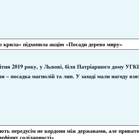
о крила» підхопила акцію «Посади дерево миру»
вітня 2019 року, у Львові, біля Патріаршого дому УГК
ня – посадка магнолій та лип. У заході мали нагоду взя
ть передусім не кордони між державами, але приватні
дефіцит солідарності»