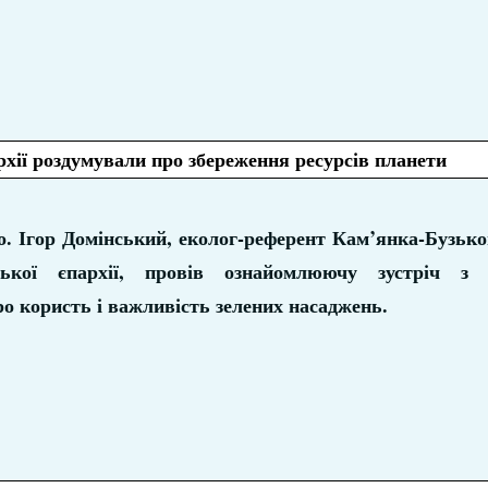
хії роздумували про збереження ресурсів планети
 о. Ігор Домінський, еколог-референт Кам’янка-Бузько
ської єпархії, провів ознайомлюючу зустріч з
 користь і важливість зелених насаджень.