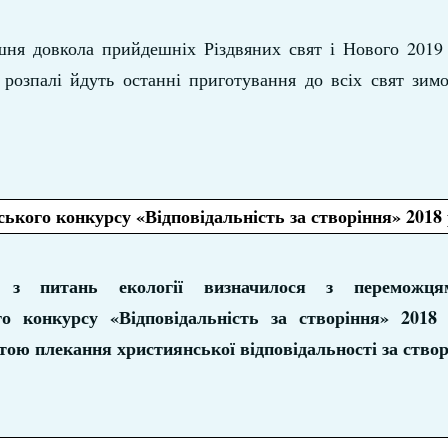
ня довкола прийдешніх Різдвяних свят і Нового 2019 
 розпалі йдуть останні приготування до всіх свят зим
ького конкурсу «Відповідальність за створіння» 2018
 питань екології визначилося з переможцям
го конкурсу «Відповідальність за створіння» 2018
тою плекання християнської відповідальності за ство