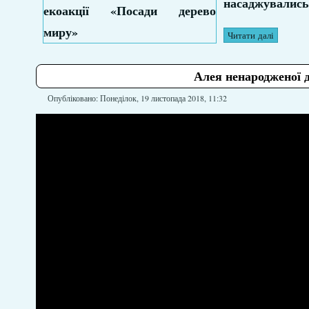
насаджувались 
Читати далі
Алея ненародженої 
Опубліковано: Понеділок, 19 листопада 2018, 11:32