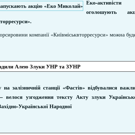
Еко-активіс
оголошують ак
торресурси».
торсировини компанії «Київміськвторресурси» можна буд
садили Алею Злуки УНР та ЗУНР
 на залізничній станції «Фастів» відбувалися важлив
 – велося узгодження тексту Акту злуки Українськ
Західно-Української Народної