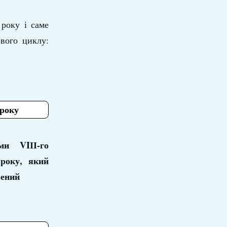
року і саме
ового циклу:
 року
и VIІІ-го
 року, який
рений