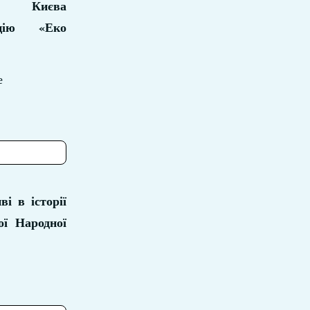
ти Києва
цію «Еко
е
і в історії
ої Народної