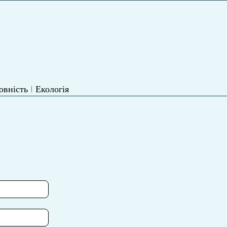
овність
Екологія