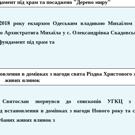
амент під храм та посаджено "Дерево миру"
 2018 року екзархом Одеським владикою Михаїлом 
го Архистратига Михаїла у с. Олександрівка Скадовсь
фундамент під храм та
влення в домівках з нагоди свята Різдва Христового 
живих ялинок
 Святослав звернувся до єпископів УГКЦ з 
д встановлення в домівках з нагоди Нового року та с
убаних живих ялинок з