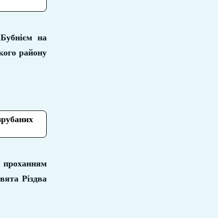
Бубнієм на
кого району
зрубаних
проханням
вята Різдва