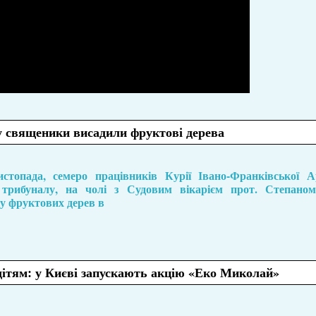
у священики висадили фруктові дерева
стопада, семеро працівників Курії Івано-Франківської Ар
трибуналу, на чолі з Судовим вікарієм прот. Степано
у фруктових дерев в
дітям: у Києві запускають акцію «Еко Миколай»