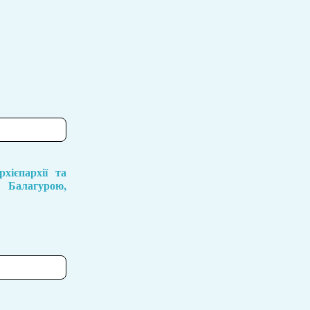
хієпархії та
м Балагурою,