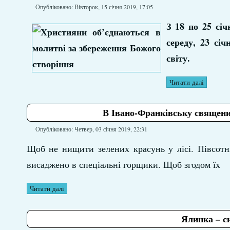
Опубліковано: Вівторок, 15 січня 2019, 17:05
З 18 по 25 січ
середу, 23 сі
світу.
Читати далі
В Івано‑Франківську священи
Опубліковано: Четвер, 03 січня 2019, 22:31
Щоб не нищити зелених красунь у лісі. Півсотн
висаджено в спеціальні горщики. Щоб згодом їх
Читати далі
Ялинка – с