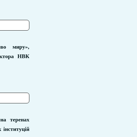
ево миру»,
ектора НВК
 на теренах
х інституцій