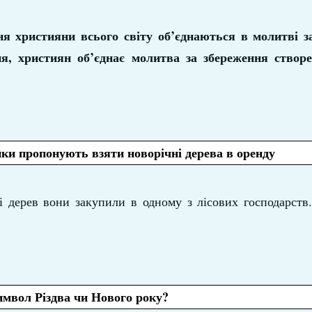
ня християни всього світу об’єднаються в молитві за
чня, християн об’єднає молитва за збереження створ
ки пропонують взяти новорічні дерева в оренду
і дерев вони закупили в одному з лісових господарств
имвол Різдва чи Нового року?