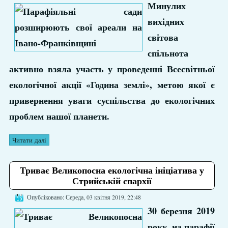
Минулих
вихідних
світова
спільнота
активно взяла участь у проведенні Всесвітньої
екологічної акції «Година землі», метою якої є
привернення уваги суспільства до екологічних
проблем нашої планети.
Читати далі
Триває Великопосна екологічна ініціатива у
Стрийській єпархії
Опубліковано: Середа, 03 квітня 2019, 22:48
30 березня 2019
року, на парафії