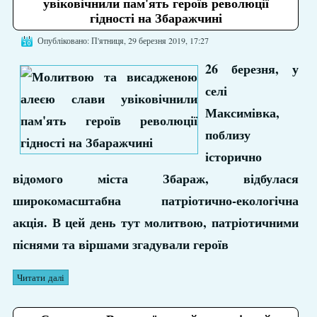
увіковічнили пам'ять героїв революції
гідності на Збаражчині
Опубліковано: П'ятниця, 29 березня 2019, 17:27
26 березня, у
селі
Максимівка,
поблизу
історично
відомого міста Збараж, відбулася
широкомасштабна патріотично-екологічна
акція. В цей день тут молитвою, патріотичними
піснями та віршами згадували героїв
Читати далі