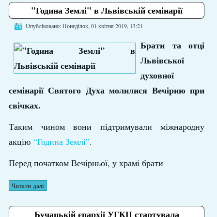
"Година Землі" в Львівській семінарії
Опубліковано: Понеділок, 01 квітня 2019, 13:21
Брати та отці
Львівської
духовної
семінарії Святого Духа молилися Вечірню при
свічках.
Таким чином вони підтримували міжнародну
акцію
“Година Землі”
.
Перед початком Вечірньої, у храмі брати
Читати далі
Бучацькій єпархії УГКЦ стартувала