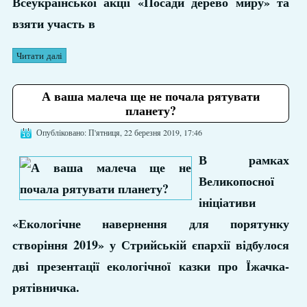
Всеукраїнської акції «Посади дерево миру» та
взяти участь в
Читати далі
А ваша малеча ще не почала рятувати
планету?
Опубліковано: П'ятниця, 22 березня 2019, 17:46
В рамках
Великопосної
ініціативи
«Екологічне навернення для порятунку
створіння 2019» у Стрийській єпархії відбулося
дві презентації екологічної казки про Їжачка-
рятівничка.