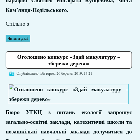
парафію Святого Йосафата Кунцевича, міста
Кам’янця-Подільського.
Спільно з
Читати далі
Оголошено конкурс «Здай макулатуру –
збережи дерево»
Опубліковано: Вівторок, 26 березня 2019, 13:21
Бюро УГКЦ з питань екології запрошує
загально-освітні заклади, катехитичні школи та
позашкільні навчальні заклади долучитися до