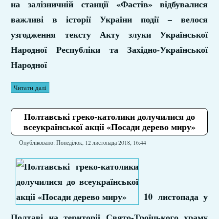
на залізничній станції «Фастів» відбувалися
важливі в історії України події – велося
узгодження тексту Акту злуки Української
Народної Республіки та Західно-Української
Народної
Читати далі
Полтавські греко-католики долучилися до
всеукраїнської акції «Посади дерево миру»
Опубліковано: Понеділок, 12 листопада 2018, 16:44
10 листопада у
Полтаві на території Свято-Троїцького храму