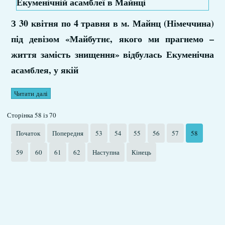
З 30 квітня по 4 травня в м. Майнц (Німеччина)
під девізом «Майбутнє, якого ми прагнемо –
життя замість знищення» відбулась Екуменічна
асамблея, у якій
Читати далі
Сторінка 58 із 70
Початок
Попередня
53
54
55
56
57
58
59
60
61
62
Наступна
Кінець