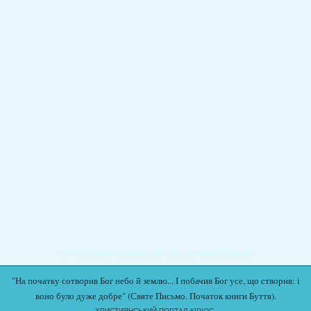
Подати записку на молитву Богослужіння онлайн
"На початку сотворив Бог небо й землю... І побачив Бог усе, що створив: і
воно було дуже добре" (Святе Письмо. Початок книги Буття).
ХРИСТИЯНСЬКИЙ ПОРТАЛ
КІРІОС.