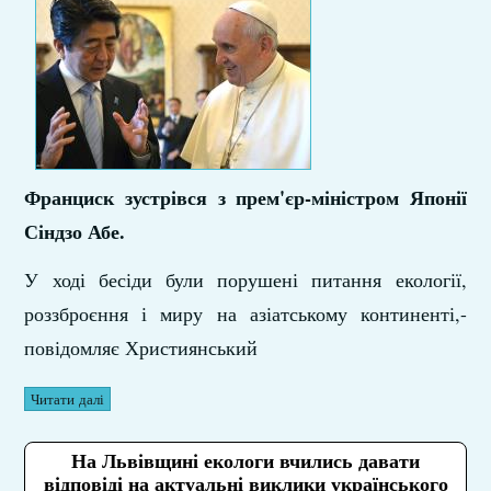
Франциск зустрівся з прем'єр-міністром Японії
Сіндзо Абе.
У ході бесіди були порушені питання екології,
роззброєння і миру на азіатському континенті,-
повідомляє Християнський
Читати далі
На Львівщині екологи вчились давати
відповіді на актуальні виклики українського