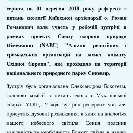
серпня по 01 вересня 2018 року референт з
питань екології Київської архієпархії о. Роман
Романович взяв участь у робочій зустрічі в
рамках проекту Союзу охорони природи
Німеччини (NABU) "Альянс релігійних і
громадських організацій на захист клімату
Східної Європи", яке проходило на території
національного природного парку Синевир.
Зустріч була організована Олександром Бокотеєм,
головою комісії з питань екології Мукачівської
єпархії УГКЦ. У ході зустрічі референт мав для
присутніх духовні розважання, в яких на аналогіях
нашого небесного світила Сонця пояснив
важливість та необхідність Божого світла у наших