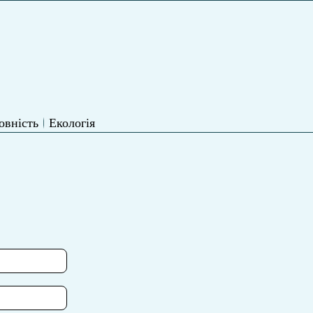
овність
Екологія