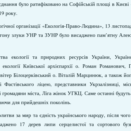
’єднання було ратифіковано на Софійській площі в Києві
19 року.
логічної організації «Екологія-Право-Людина», 13 листопа
-вагону злуки УНР та ЗУНР було висаджено пам’ятну Ал
тва екології та природних ресурсів України, Українс
екології Київської архієпархії о. Роман Романович, 
вітер Білоцерківський о. Віталій Марцинюк, а також йо
 Фастівського ліцею, представники Укрзалізниці, міс
ші громадяни міста, Ліга жінок УГКЦ. Саме останні будуть
гаючи для прийдешніх поколінь.
литви за мир та єдність українського народу, після чого
саджено 17 дерев липи серцелистої та сортового буз