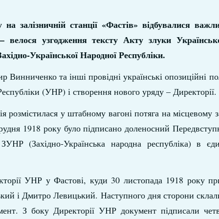
 на залізничній станції «Фастів» відбувалися важлив
 – велося узгодження тексту Акту злуки Українськ
Західно-Української Народної Республіки.
 Винниченко та інші провідні українські опозиційні пол
еспубліки (УНР) і створення нового уряду – Директорії.
я розмістилася у штабному вагоні потяга на місцевому 
1 грудня 1918 року було підписано доленосний Передвсту
 ЗУНР (Західно-Українська народна республіка) в єд
кторії УНР у Фастові, куди 30 листопада 1918 року пр
ький і Дмитро Левицький. Наступного дня сторони склал
мент. З боку Директорії УНР документ підписали четв