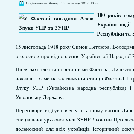
Опубліковано: Четвер, 15 листопада 2018, 13:33
100 років тому
України події
Республіки та 
15 листопада 1918 року Симон Петлюра, Володимир
оголосили про відновлення Української Народної Р
Після захоплення повстанцями Фастова, Директорі
вокзалі. І саме на залізничній станції Фастів-1 
Злуку УНР (Українська народна республіка) і
Українську Державу.
Переговори відбувалися у штабному вагоні Дире
спеціальної урядової місії ЗУНР Льонгин Цегельс
доленосний для всіх українців історичний доку