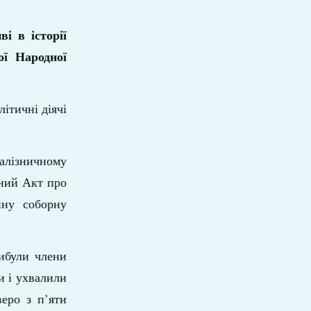
і в історії
ої Народної
ітичні діячі
залізничному
пний Акт про
ину соборну
ибули члени
и і ухвалили
еро з п’яти