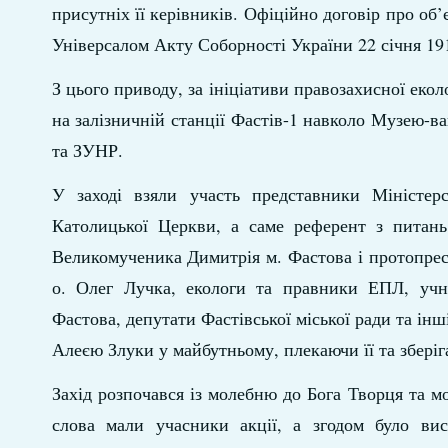
присутніх її керівників. Офіційно договір про об
Універсалом Акту Соборності України 22 січня 19
З цього приводу, за ініціативи правозахисної еко
на залізничній станції Фастів-1 навколо Музею
та ЗУНР.
У заході взяли участь представники Міністерс
Католицької Церкви, а саме референт з питань 
Великомученика Димитрія м. Фастова і протопрес
о. Олег Лучка, екологи та правники ЕПЛ, учні
Фастова, депутати Фастівської міської ради та ін
Алеєю Злуки у майбутньому, плекаючи її та збері
Захід розпочався із молебню до Бога Творця та мо
слова мали учасники акції, а згодом було ви