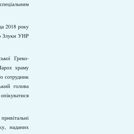
 спеціальним
да 2018 року
ею Злуки УНР
ької Греко-
Парох храму
го сотрудник
ький голова
 опікуватися
 привітальні
ку, наданих