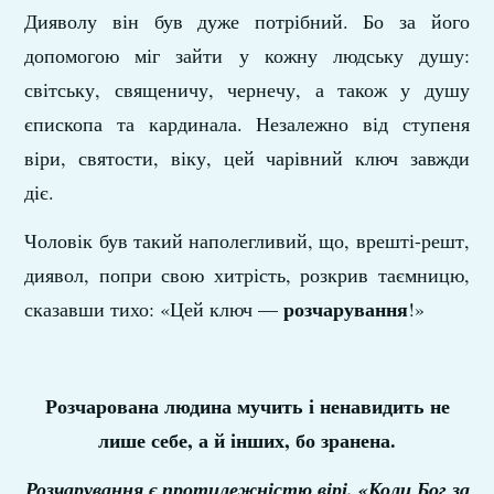
Дияволу він був дуже потрібний. Бо за його
допомогою міг зайти у кожну людську душу:
світську, священичу, чернечу, а також у душу
єпископа та кардинала. Незалежно від ступеня
віри, святости, віку, цей чарівний ключ завжди
діє.
Чоловік був такий наполегливий, що, врешті-решт,
диявол, попри свою хитрість, розкрив таємницю,
розчарування
сказавши тихо: «Цей ключ —
!»
Розчарована людина мучить і ненавидить не
лише себе, а й інших, бо зранена.
Розчарування є протилежністю вірі. «Коли Бог за