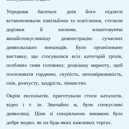
Упродовж багатьох днів його підлеглі
встановлювали павільйони та освітлення, стелили
доріжки й килими, влаштовуючи
якнайспокусливішу демонстрацію сучасних
диявольських винаходів. Було організовано
виставку, що стосувалася всіх категорій гріхів,
особливо семи головних: розкішну марноту, щоб
посилювати гординю, скупість, непоміркованість,
гнів, розпус
ту, заздрість, лінивство.
Окрім експонатів, приготували стоси каталогів,
відео і т. ін. Звичайно ж, були спокусливі
дияволиці. Ціни зі спеціяльною знижкою було
добре видно, як на будь-яких важливих торгах.