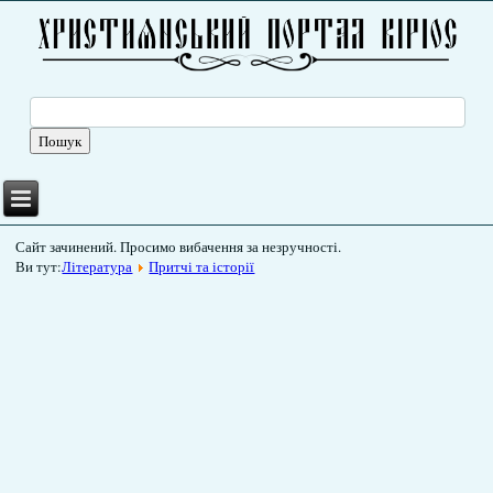
Сайт зачинений. Просимо вибачення за незручності.
Ви тут:
Література
Притчі та історії