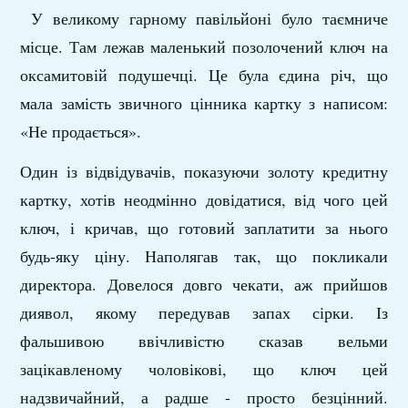
У великому гарному павільйоні було таємниче
місце. Там лежав маленький позолочений ключ на
оксамитовій подушечці. Це була єдина річ, що
мала замість звичного цінника картку з написом:
«Не продається».
Один із відвідувачів, показуючи золоту кредитну
картку, хотів неодмінно довідатися, від чого цей
ключ, і кричав, що готовий заплатити за нього
будь-яку ціну. Наполягав так, що покликали
директора. Довелося довго чекати, аж прийшов
диявол, якому передував запах сірки. Із
фальшивою ввічливістю сказав вельми
зацікавленому чоловікові, що ключ цей
надзвичайний, а радше - просто безцінний.