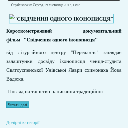
Опубліковано: Середа, 29 листопада 2017, 13:46
Короткометражний документальний
фільм "Свідчення одного іконописця"
від літургійного центру "Передання" заглядає
залаштунки досвіду іконописця ченця-студита
Святоуспенської Унівської Лаври схимонаха Йова
Вадюка.
Погляд на таїнство написання традиційної
Читати далі
Дочірні категорії