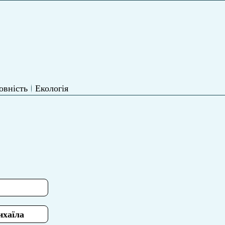
овність
Екологія
ихаїла