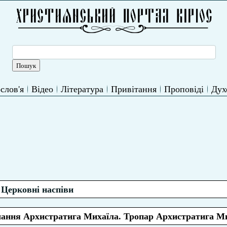
слов'я
Відео
Література
Привітання
Проповіді
Дух
Церковні наспіви
чання Архистратига Михаїла. Тропар Архистратига М