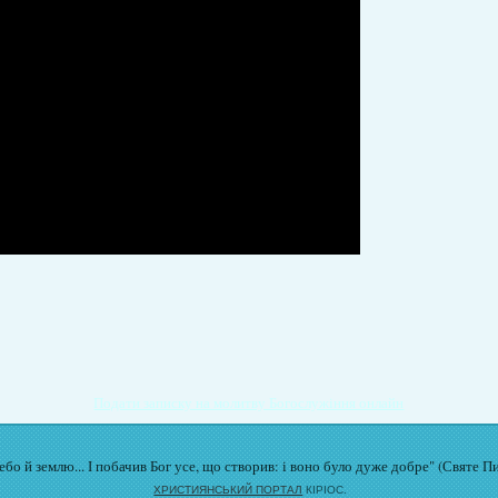
Подати записку на молитву Богослужіння онлайн
бо й землю... І побачив Бог усе, що створив: і воно було дуже добре" (Святе П
ХРИСТИЯНСЬКИЙ ПОРТАЛ
КІРІОС.