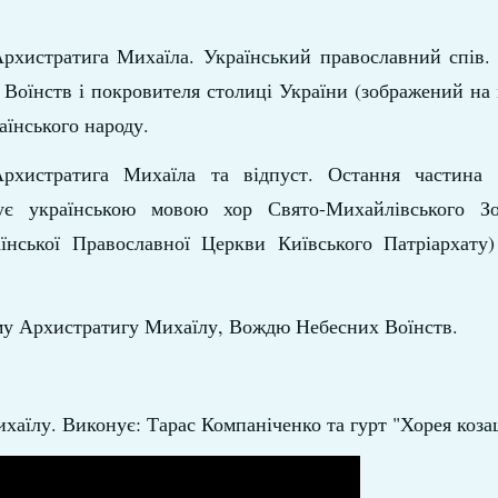
рхистратига Михаїла. Український православний спів.
Воїнств і покровителя столиці України (зображений на 
аїнського народу.
рхистратига Михаїла та відпуст. Остання частина 
нує українською мовою хор Свято-Михайлівського Зо
їнської Православної Церкви Київського Патріархату)
му Архистратигу Михаїлу, Вождю Небесних Воїнств.
аїлу. Виконує: Тарас Компаніченко та гурт "Хорея козац