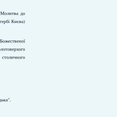
 Молитва до
гербі Києва)
Божественої
лотоверхого
 столичного
ька".