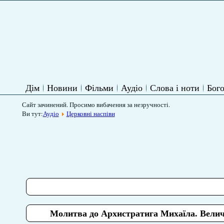
Дім
Новини
Фільми
Аудіо
Слова і ноти
Бого
Сайт зачинений. Просимо вибачення за незручності.
Ви тут:
Аудіо
Церковні наспіви
Молитва до Архистратига Михаїла. Вели