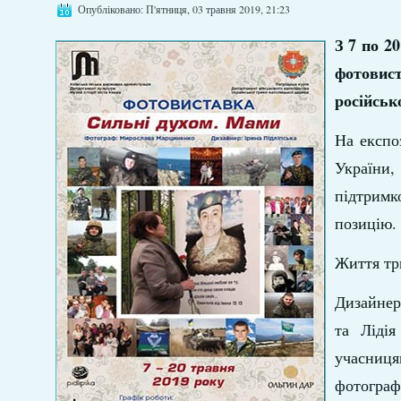
Опубліковано: П'ятниця, 03 травня 2019, 21:23
З 7 по 2
фотовист
російськ
На експо
України,
підтрим
позицію.
Життя три
Дизайнер
та Ліді
учасниця
фотограф