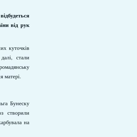
 відбудеться
їни від рук
них куточків
далі, стали
омадянську
я матері.
льга Бунеску
оз створили
карбувала на