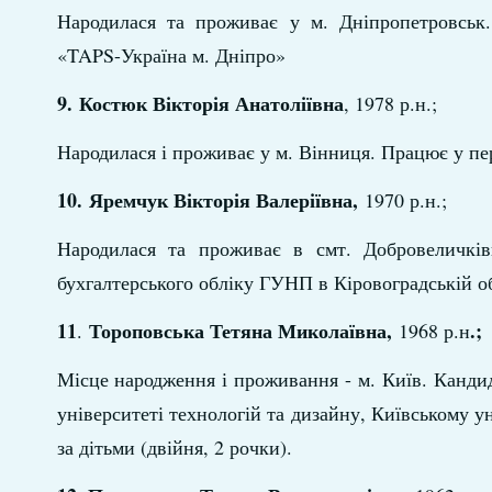
Народилася та проживає у м. Дніпропетровськ.
«TAPS-Україна м. Дніпро»
9.
Костюк Вікторія Анатоліївна
, 1978 р.н.;
Народилася і проживає у м. Вінниця. Працює у пе
10.
Яремчук Вікторія Валеріївна,
1970 р.н.;
Народилася та проживає в смт. Добровеличківк
бухгалтерського обліку ГУНП в Кіровоградській об
11
Тороповська Тетяна Миколаївна,
.;
.
1968 р.н
Місце народження і проживання - м. Київ. Канди
університеті технологій та дизайну, Київському ун
за дітьми (двійня, 2 рочки).