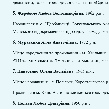
діяльністю, голова громадської організації «Єдин
5.
Жеребило Любов Володимирівна
, 1962 р.н.,
Народилася в с. Щербашенці, Богуславського р-ну
Менського відокремленого підрозділу громадської
6.
Муравська Алла Анатоліївна,
1972 р.н.,
Місце народження та проживання - м. Хмільник. Ч
АТО та їхніх сімей м. Хмільника та Хмільницьког
7. Панасенко Олена Василівна
; 1965 р.н.;
Місце народження - с. Поліське, Коростенського р
Проживає в м. Київ. Активно займається громадс
8.
Полєва Любов Дмитрівна
; 1950 р.н.;