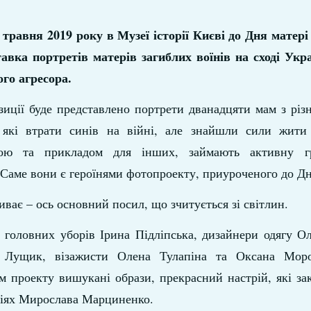
0 травня 2019 року в Музеї історії Києві до Дня матері
авка портретів матерів загиблих воїнів на сході Укра
ого агресора.
зиції буде представлено портрети дванадцяти мам з різ
 які втрати синів на війні, але знайшли сили жити 
кою та прикладом для інших, займають активну гр
 Саме вони є героїнями фотопроекту, приуроченого до Дн
ває – ось основний посил, що зчитується зі світлин.
 головних уборів Ірина Підліпська, дизайнери одягу О
я Лущик, візажисти Олена Тулапіна та Оксана Мор
м проекту вишукані образи, прекрасний настрій, які за
іях Мирослава Марциненко.