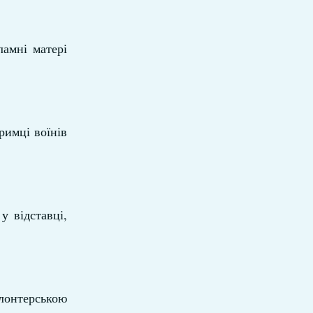
ламні матері
римці воїнів
у відставці,
лонтерською