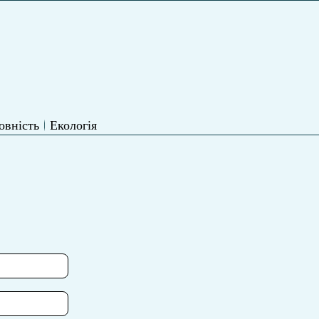
овність
Екологія