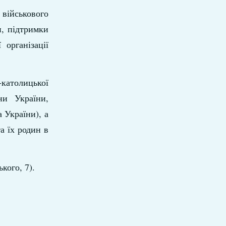
військового
и, підтримки
 організації
-католицької
ни України,
 України), а
а їх родин в
кого, 7).