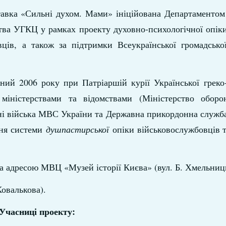
авка «Сильні духом. Мами» ініційована Департаментом 
тва УГКЦ у рамках проекту духовно-психологічної опік
вців, а також за підтримки Всеукраїнської громадської
ний 2006 року при Патріаршій курії Української греко
іністерствами та відомствами (Міністерство оборо
ні війська МВС України та Державна прикордонна служба
ння системи
душпастирської
опіки військовослужбовців т
за адресою МВЦ «Музей історії Києва» (вул. Б. Хмельниць
Ковалькова).
Учасниці проекту: