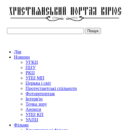
Дім
Новини
УГКЦ
ПЦУ
РКЦ
УПЦ МП
Церква і світ
Протестантські спільноти
Фоторепортаж
Інтерв'ю
Точка зору
Анонси
УПЦ КП
УАПЦ
Фільми