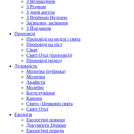
З Великоднем
З Різдвом
З днем ангела
З Вербною Неділею
Засівалки, засівання
З Йорданом
Проповіді
Проповіді на неділі і свята
Проповіді на піст
Сівач
Святі Отці (проповіді)
Проповіді (відео)
Духовність
Молитва (рубрика)
Молитви
Акафісти
Молебні
Богослужіння
Канони
Свято | Церковні свята
Святі Отці
Екологія
Екологічні новини
Документи Церкви
Екологічні поради