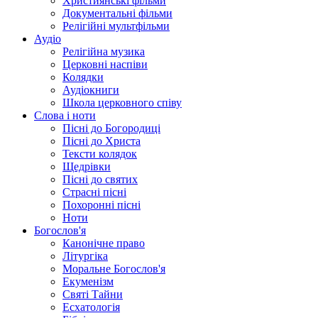
Християнські фільми
Документальні фільми
Релігійні мультфільми
Аудіо
Релігійна музика
Церковні наспіви
Колядки
Аудіокниги
Школа церковного співу
Слова і ноти
Пісні до Богородиці
Пісні до Христа
Тексти колядок
Щедрівки
Пісні до святих
Страсні пісні
Похоронні пісні
Ноти
Богослов'я
Канонічне право
Літургіка
Моральне Богослов'я
Екуменізм
Святі Тайни
Есхатологія