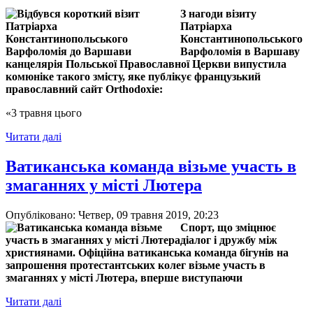
З нагоди візиту
Патріарха
Константинопольського
Варфоломія в Варшаву
канцелярія Польської Православної Церкви випустила
комюніке такого змісту, яке публікує французький
православний сайт Оrthodoxie:
«3 травня цього
Читати далі
Ватиканська команда візьме участь в
змаганнях у місті Лютера
Опубліковано: Четвер, 09 травня 2019, 20:23
Спорт, що зміцнює
діалог і дружбу між
християнами. Офіційна ватиканська команда бігунів на
запрошення протестантських колег візьме участь в
змаганнях у місті Лютера, вперше виступаючи
Читати далі