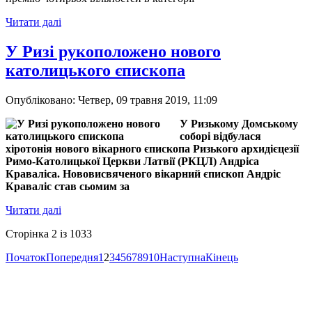
Читати далі
У Ризі рукоположено нового
католицького єпископа
Опубліковано: Четвер, 09 травня 2019, 11:09
У Ризькому Домському
соборі відбулася
хіротонія нового вікарного єпископа Ризького архидієцезії
Римо-Католицької Церкви Латвії (РКЦЛ) Андріса
Краваліса. Нововисвяченого вікарний єпископ Андріс
Краваліс став сьомим за
Читати далі
Сторінка 2 із 1033
Початок
Попередня
1
2
3
4
5
6
7
8
9
10
Наступна
Кінець