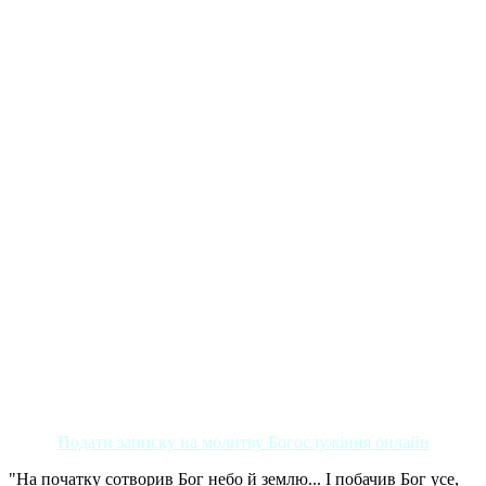
Подати записку на молитву Богослужіння онлайн
"На початку сотворив Бог небо й землю... І побачив Бог усе,