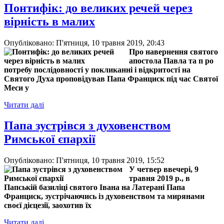
Понтифік: до великих речей через
вірність в малих
Опубліковано: П'ятниця, 10 травня 2019, 20:43
Про навернення святого
апостола Павла та п ро
потребу послідовності у покликанні і відкритості на
Святого Духа проповідував Папа Франциск під час Святої
Меси у
Читати далі
Папа зустрівся з духовенством
Римської єпархії
Опубліковано: П'ятниця, 10 травня 2019, 15:52
У четвер ввечері, 9
травня 2019 р., в
Папській базиліці святого Івана на Латерані Папа
Франциск, зустрічаючись із духовенством та мирянами
своєї дієцезії, заохотив їх
Читати далі