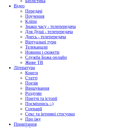
Біблістика
Відео
Передачі
Поучення
Кліпи
Знаки часу - телепередача
Для Душі - телепередача
Днесь - телепередача
Віртуальні тури
Телеканали
Новини і сюжети
Служба Божа онлайн
Живе ТВ
Література
Книги
Статті
Поезія
Віншування
Роздуми
Притчі та історії
Посміхнись :-)
Сценарії
Секс та інтимні стосунки
Про їжу
Привітання