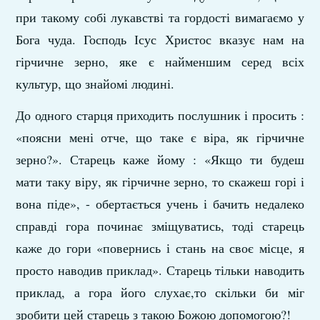
при такому собі лукавстві та гордості вимагаємо у
Бога чуда. Господь Ісус Христос вказує нам на
гірчичне зерно, яке є найменшим серед всіх
культур, що знайомі людині.
До одного старця приходить послушник і просить :
«поясни мені отче, що таке є віра, як гірчичне
зерно?». Старець каже йому : «Якщо ти будеш
мати таку віру, як гірчичне зерно, то скажеш горі і
вона піде», - обертається учень і бачить недалеко
справді гора починає зміщуватись, тоді старець
каже до гори «повернись і стань на своє місце, я
просто наводив приклад». Старець тільки наводить
приклад, а гора його слухає,то скільки би міг
зробити цей старець з такою Божою допомогою?!