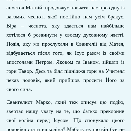
апостол Матвій, продовжує повчати нас про одну із
вагомих чеснот, якої постійно нам усім бракує.
Віра – чеснота, яку здається нам найбільше
хотілося б розвинути у своєму духовному житті.
Подія, яку ми прослухали в Євангелії від Матея,
відбувається після того, як Ісус разом із своїми
апостолами Петром, Яковом та Іваном, зійшли із
гори Тавор. Десь та біля підніжжя гори на Учителя
чекав чоловік, який прийшов просити Його за
свого сина.
Євангелист Марко, який теж описує цю подію,
звертає нашу увагу на те, що батько преклонив
свої коліна перед Ісусом. Що спонукало цього
чоловіка стати на коліна? Мабуть те, що він був не