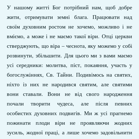
У нашому житті Бог потрібний нам, щоб добре
жити, отримувати земні блага. Працювати над
своїм духовним ростом не хочемо, можливо і не
вміємо, а може і не маємо такої віри. Отці церкви
стверджують, що віра – чеснота, яку можемо у собі
розвинути, збільшити. Для цього ми з вами маємо
усі середники: молитва, піст, покаяння, участь у
богослужіннях, Св. Тайни. Подивімось на святих,
ніхто із них не народився святим, але святими
вони ставали. Вони не від свого народження
почали творити чудеса, але після певних
особистих духовних подвигів. Ми ж усі прагнемо
пожинати плоди віри не проявляючи жодних
зусиль, жодної праці, а лише хочемо задовільнити