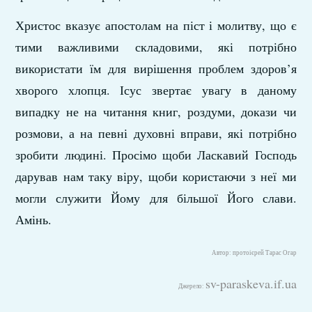
Христос вказує апостолам на піст і молитву, що є
тими важливими складовими, які потрібно
використати їм для вирішення проблем здоров’я
хворого хлопця. Ісус звертає увагу в даному
випадку не на читання книг, роздуми, докази чи
розмови, а на певні духовні вправи, які потрібно
зробити людині. Просімо щоби Ласкавий Господь
дарував нам таку віру, щоби користаючи з неї ми
могли служити Йому для більшої Його слави.
Амінь.
Автор: протоієрей Тарас Огар
sv-paraskeva.if.ua
Джерело: