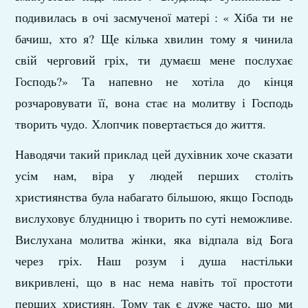
подивилась в очі засмученої матері : « Хіба ти не
бачиш, хто я? Ще кілька хвилин тому я чинила
свій черговий гріх, ти думаєш мене послухає
Господь?» Та напевно не хотіла до кінця
розчаровувати її, вона стає на молитву і Господь
творить чудо. Хлопчик повертається до життя.
Наводячи такий приклад цей духівник хоче сказати
усім нам, віра у людей перших століть
християнства була набагато більшою, якщо Господь
вислуховує блудницю і творить по суті неможливе.
Вислухана молитва жінки, яка відпала від Бога
через гріх. Наш розум і душа настільки
викривлені, що в нас нема навіть тої простоти
перших християн. Тому так є дуже часто, що ми