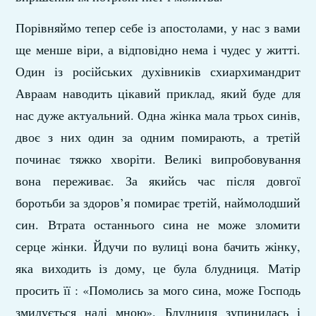
Порівняймо тепер себе із апостолами, у нас з вами
ще менше віри, а відповідно нема і чудес у житті.
Один із російських духівників схиархимандрит
Авраам наводить цікавий приклад, який буде для
нас дуже актуальний. Одна жінка мала трьох синів,
двоє з них один за одним помирають, а третій
починає тяжко хворіти. Великі випробовування
вона переживає. За якийсь час після довгої
боротьби за здоров’я помирає третій, наймолодший
син. Втрата останнього сина не може зломити
серце жінки. Йдучи по вулиці вона бачить жінку,
яка виходить із дому, це була блудниця. Матір
просить її : «Помолись за мого сина, може Господь
змилується наді мною». Блудниця зупинилась і