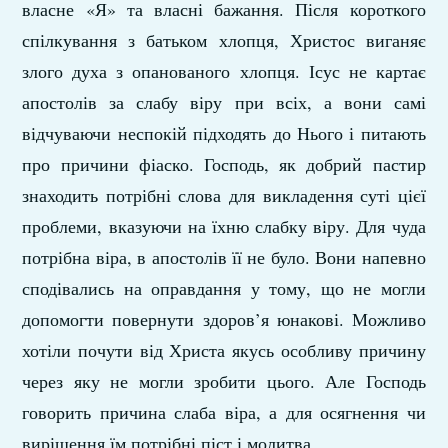
власне «Я» та власні бажання. Після короткого
спілкування з батьком хлопця, Христос виганяє
злого духа з опанованого хлопця. Ісус не картає
апостолів за слабу віру при всіх, а вони самі
відчуваючи неспокій підходять до Нього і питають
про причини фіаско. Господь, як добрий пастир
знаходить потрібні слова для викладення суті цієї
проблеми, вказуючи на їхню слабку віру. Для чуда
потрібна віра, в апостолів її не було. Вони напевно
сподівались на оправдання у тому, що не могли
допомогти повернути здоров’я юнакові. Можливо
хотіли почути від Христа якусь особливу причину
через яку не могли зробити цього. Але Господь
говорить причина слаба віра, а для осягнення чи
вирішення їм потрібні піст і молитва.