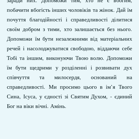
заради них. Допоможи тим, хто не є вбогим,
побачити вбогість інших чоловіків та жінок. Дай їм
почуття благодійності і справедливості ділитися
своїм добром з тими, хто залишається без нього.
Допоможи їм бути незалежними від матеріальних
речей і насолоджуватися свободою, віддаючи себе
Тобі та іншим, виконуючи Твою волю. Допоможи
їм бути щедрими у розділенні і розвивати дух
співчуття та милосердя, оснований на
справедливості. Ми просимо цього в ім’я Твого
Сина, Ісуса, у єдності зі Святим Духом, - єдиний
Бог на віки вічні. Амінь.