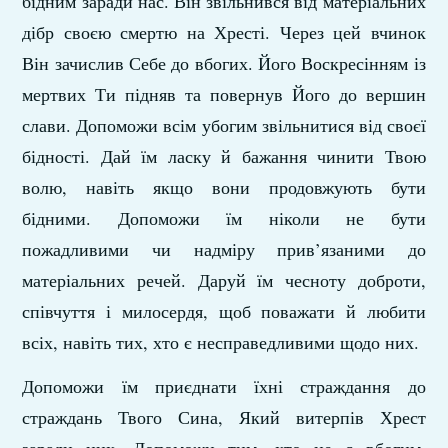
бідним заради нас. Він звільнився від матеріальних
дібр своєю смертю на Хресті. Через цей вчинок
Він зачислив Себе до вбогих. Його Воскресінням із
мертвих Ти підняв та повернув Його до вершин
слави. Допоможи всім убогим звільнитися від своєї
бідності. Дай їм ласку й бажання чинити Твою
волю, навіть якщо вони продовжують бути
бідними. Допоможи їм ніколи не бути
пожадливими чи надміру прив’язаними до
матеріальних речей. Даруй їм чесноту доброти,
співчуття і милосердя, щоб поважати й любити
всіх, навіть тих, хто є несправедливими щодо них.
Допоможи їм приєднати їхні страждання до
страждань Твого Сина, Який витерпів Хрест