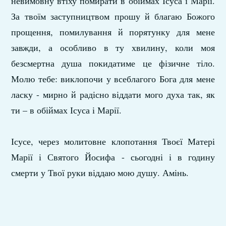
невимовну втіху помирати в обіймах Ісуса і Марії.
За твоїм заступництвом прошу й благаю Божого
прощення, помилування й порятунку для мене
завжди, а особливо в ту хвилину, коли моя
безсмертна душа покидатиме це фізичне тіло.
Молю тебе: виклопочи у всеблагого Бога для мене
ласку - мирно й радісно віддати мого духа так, як
ти – в обіймах Ісуса і Марії.
Ісусе, через молитовне клопотання Твоєї Матері
Марії і Святого Йосифа - сьогодні і в годину
смерти у Твої руки віддаю мою душу. Амінь.