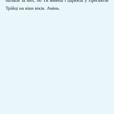
батьків за них, бо Ти живеш і царюєш у Пресвятій
Трійці на віки віків. Амінь.