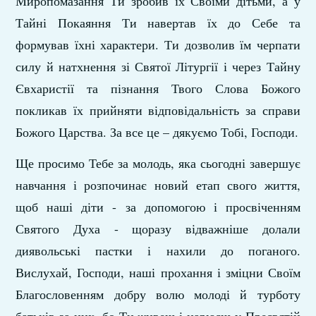
Миропомазання Ти зробив їх Своїми дітьми, а у
Тайні Покаяння Ти навертав їх до Себе та
формував їхні характери. Ти дозволив їм черпати
силу й натхнення зі Святої Літургії і через Тайну
Євхаристії та пізнання Твого Слова Божого
покликав їх прийняти відповідальність за справи
Божого Царства. За все це – дякуємо Тобі, Господи.
Ще просимо Тебе за молодь, яка сьогодні завершує
навчання і розпочинає новий етап свого життя,
щоб наші діти - за допомогою і просвіченням
Святого Духа - щоразу відважніше долали
диявольські пастки і нахили до поганого.
Вислухай, Господи, наші прохання і зміцни Своїм
Благословенням добру волю молоді й турботу