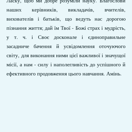
Ласку, щоб ми добре розуміли науку. Благослови
наших керівників, викладачів, вчителів,
вихователів і батьків, що ведуть нас дорогою
пізнання життя; дай їм Твої - Божі страх і мудрість,
у т. ч. і Своє досконале і єдиноправильне
засадниче бачення й усвідомлення оточуючого
світу, для виконання ними цієї важливої і значущої
місії, а нам - силу і наполегливість до успішного й
ефективного продовження цього навчання. Амінь.