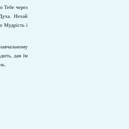
о Тебе через
Духа. Нехай
о Мудрість і
 навчальному
дить, дав їм
нь.