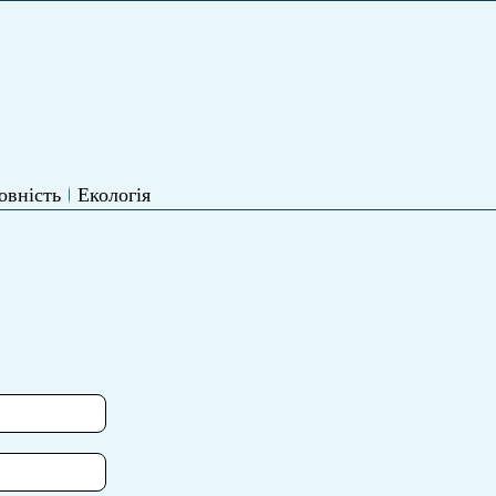
овність
Екологія