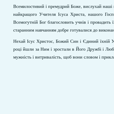
Всемилостивий і премудрий Боже, вислухай наші п
найкращого Учителя Ісуса Христа, нашого Гос
Всемогутній Бог благословить учнів і провадить 
старанним навчанням добре готувалися до викона
Нехай Ісус Христос, Божий Син і Єдиний їхній 
році йшли за Ним і зростали в Його Дружбі і Люб
мужність і витривалість, щоб вони словом і прик