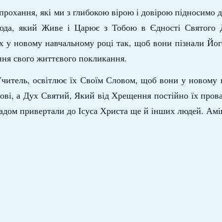
рохання, які ми з глибокою вірою і довірою підносимо д
пода, який Живе і Царює з Тобою в Єдності Святого 
їх у новому навчальному році так, щоб вони пізнали Йог
ння свого життєвого покликання.
Учитель, освітлює їх Своїм Словом, щоб вони у новому
ові, а Дух Святий, Який від Хрещення постійно їх прова
ладом привертали до Ісуса Христа ще й інших людей. Амі