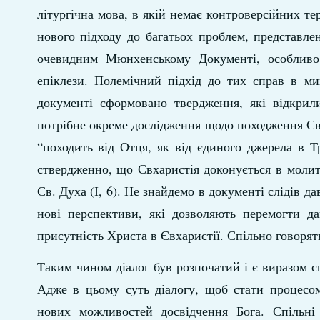
літургічна мова, в якій немає контроверсійних те
нового підходу до багатьох проблем, представле
очевидним Мюнхенському Документі, особливо 
епіклези. Полемічний підхід до тих справ в м
документі сформовано твердження, які відкрил
потрібне окреме дослідження щодо походження Св.
“походить від Отця, як від єдиного джерела в Тр
ствердженно, що Євхаристія доконується в молитв
Св. Духа (І, 6). Не знайдемо в документі слідів 
нові перспективи, які дозволяють перемогти да
присутність Христа в Євхаристії. Спільно говоря
Таким чином діалог був розпочатий і є виразом сп
Адже в цьому суть діалогу, щоб стати процесом
нових можливостей досвідчення Бога. Спільні 