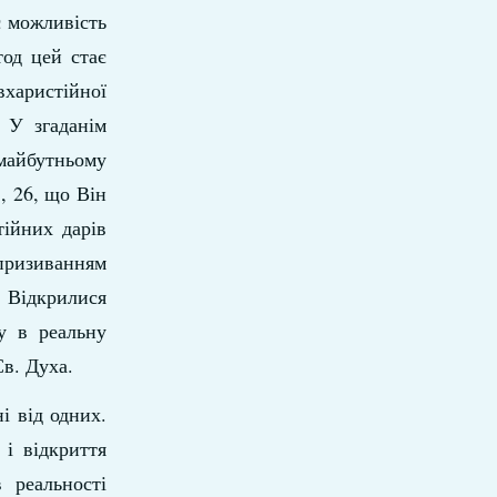
є можливість
тод цей стає
вхаристійної
 У згаданім
майбутньому
, 26, що Він
тійних дарів
 призиванням
. Відкрилися
у в реальну
в. Духа.
і від одних.
і відкриття
 реальності