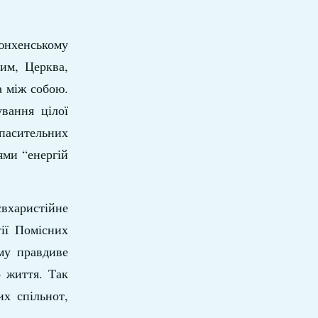
юнхенському
ним, Церква,
а між собою.
вання цілої
спасительних
ями “енергій
вхаристійне
ії Помісних
му правдиве
 життя. Так
их спільнот,