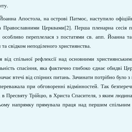
нту.
 Йоанна Апостола, на острові Патмос, наступило офіцій
а Православними Церквами[2]. Перша пленарна сесія п
х особливо переплелася з постатями св. апп. Йоанна т
 та свідком неподіленого християнства.
я від спільної рефлексії над основними християнським
льність спасіння, яка фактично глибоко єднає обидві Це
начає втечі від спірних питань. Зачинати потрібно було з
переважала при обговоренні відмінностей. Так безпере
 в Пресвяту Трійцю, в Христа Спасителя, з яким людина
цьому напрямку прямувала праця над першим спільним