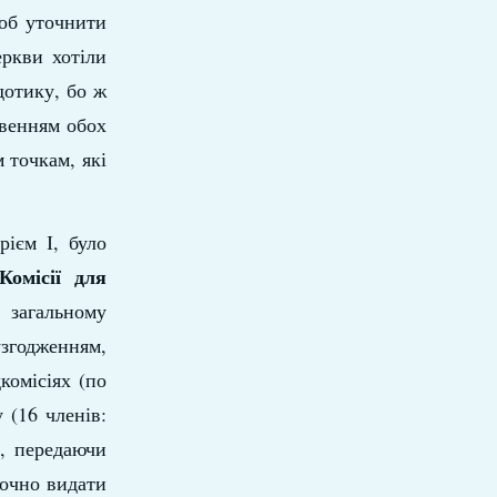
щоб уточнити
еркви хотіли
дотику, бо ж
овенням обох
м точкам, які
рієм І, було
Комісії для
в загальному
узгодженням,
комісіях (по
 (16 членів:
ь, передаючи
точно видати