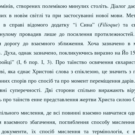
рмінів, створених полемікою минулих століть. Діалог да
них в новім світлі та при застосуванні нової мови. Ме
в справі відомого додатку “і Сина” (
Filioque
) та є
инулому провадив лише до посилення протилежностей.
и дорогу до взаємного зближення. Хоча зазначено в 
 Духа, однак зазначено, покликуючись виразно на Йо 15
ойці” (І, 6 пор. І, 3). Про таїнство освячення євхарис
і, яка єднає Христові слова з єпіклезою, це значить з
давних спорів про спосіб та про момент переміщення дарів
вні суперечності. Дві сторони спільно виражають вір
ть про таїнств енне представлення жертви Христа силою С
ільного мислення, де всі повинні взаємно навчатися одн
 взаємного збагачення, поглиблення способу мислення 
документи, їх спосіб мислення та термінологія, є в