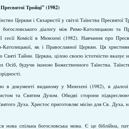
 Пресвятої Тройці” (1982)
нство Церкви і Євхаристії у світлі Таїнства Пресвятої Т
 богословського діалогу між Римо-Католицькою та П
І сесії Комісії в Мюнхені (1982). Навчання про Прес
-Католицької, як і Православної Церкви. Ця християн
о Святі Тайни. Церква, цілою своєю істотністю вказує н
их Осіб, будучи іконою Божественного Таїнства. Таїнс
орідності.
ю в документі виданому у Мюнхені (1982), в діалозі 
истом та Святим Духом. Обидві сторони підкреслюю
вятого Духа. Христос приготовляє місію для Св. Духа, н
ся нова спільна богословська мова. Є це біблійна, па