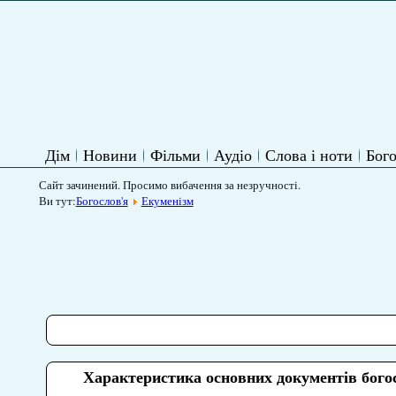
Дім
Новини
Фільми
Аудіо
Слова і ноти
Бого
Сайт зачинений. Просимо вибачення за незручності.
Ви тут:
Богослов'я
Екуменізм
Характеристика основних документів бог