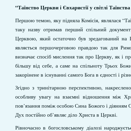
“Таїнство Церкви і Євхаристії у світлі Таїнства
Першою темою, яку підняла Комісія, являлася “Таї
таку назву отримав перший спільний документ
Церквою, який остаточно був зредагований на І
являється першочерговою правдою так для Римо
визначає спосіб мислення так про Церкву, як і пр
більшу від себе, а саме на спільноту Трьох Бож
закорінене в існуванні самого Бога в єдності і різн
Згідно з тринітарною перспективою, накреслено
особливу увагу на взаємні відношення між Хр
пов’язання поміж особою Сина Божого і діянням С
Дух постійно об’являє діло Христа в Церкві.
Рівночасно в богословському діалозі народжуєть