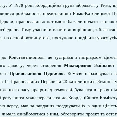
огу. У 1978 році Коордиційна група зібралася у Римі, 
явилися розбіжності: представники Римо-Католицької Ц
Церкви, православні ж натомість бажали почати з точок 
роз’єднює. Тому учасники властиво вирішили, з благосл
ше, на основі розвинутого, поступово приділити увагу усі
т до Константинополя, де зустрівся з патріархом Димит
Міжнародної Змішаної 
ого діалогу, через створення
кою і Православною Церквою.
Комісія нараховувала 
в з 14 Православних Церков та 28 католицьких. Згідно з 
м ж цього часу праця над темою відбувалася в трьох під
вої результати мали пересилати до Коордеційного Комітету
ою чергу, мав за завдання поєднувати їх в одну ціліст
а ж мала ознайомитися з ним, обговорити проект та оста