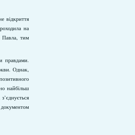
не відкриття
роходила на
а Павла, тим
и правдами.
ркви. Однак,
 позитивного
чно найбільш
 з’єднується
 документом