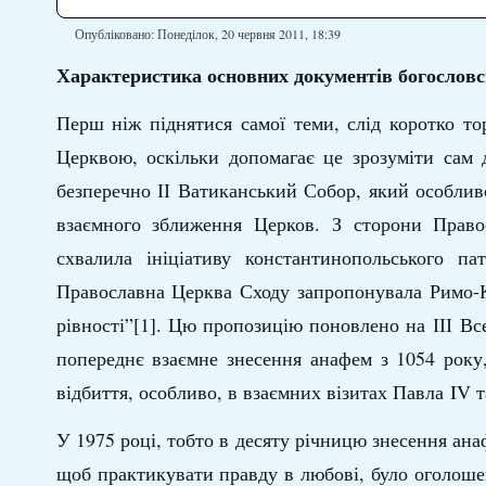
Опубліковано: Понеділок, 20 червня 2011, 18:39
Характеристика основних документів богослов
Перш ніж піднятися самої теми, слід коротко т
Церквою, оскільки допомагає це зрозуміти сам 
безперечно ІІ Ватиканський Собор, який особлив
взаємного зближення Церков. З сторони Право
схвалила ініціативу константинопольського п
Православна Церква Сходу запропонувала Римо-К
рівності”[1]. Цю пропозицію поновлено на ІІІ Все
попереднє взаємне знесення анафем з 1054 року
відбиття, особливо, в взаємних візитах Павла IV т
У 1975 році, тобто в десяту річницю знесення анаф
щоб практикувати правду в любові, було оголошен