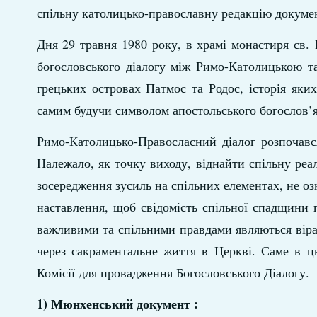
спільну католицько-православну редакцію докуме
Дня 29 травня 1980 року, в храмі монастиря св.
богословського діалогу між Римо-Католицькою т
грецьких островах Патмос та Родос, історія яки
самим будучи символом апостольського богослов’я
Римо-Католицько-Правосласний діалог розпочавс
Належало, як точку виходу, віднайти спільну реа
зосередження зусиль на спільних елементах, не оз
наставлення, щоб свідомість спільної спадщини 
важливими та спільними правдами являються віра
через сакраментальне життя в Церкві. Саме в 
Комісії для провадження Богословського Діалогу.
1) Мюнхенський документ :