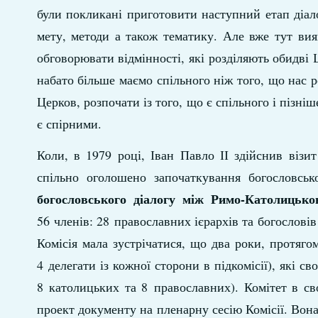
були покликані приготовити наступний етап діал
мету, методи а також тематику. Але вже тут ви
обговорювати відмінності, які розділяють обидві 
набато більше маємо спільного ніж того, що нас 
Церков, розпочати із того, що є спільного і пізні
є спірними.
Коли, в 1979 році, Іван Павло ІІ здійснив візи
спільно оголошено започаткування богословськ
богословського діалогу між Римо-Католиць
56 членів: 28 православних ієрархів та богослові
Комісія мала зустрічатися, що два роки, протяго
4 делегати із кожної сторони в підкомісії), які с
8 католицьких та 8 православних). Комітет в св
проект документу на пленарну сесію Комісії. Вон