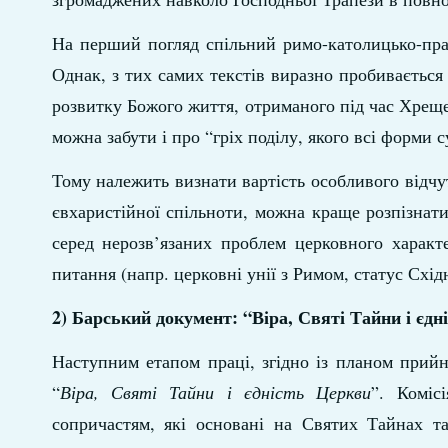
На перший погляд спільний римо-католицько-пра
Однак, з тих самих текстів виразно пробивається 
розвитку Божого життя, отриманого під час Хреще
можна забути і про “гріх поділу, якого всі форми 
Тому належить визнати вартість особливого відчут
євхаристійної спільноти, можна краще розпізнат
серед нерозв’язаних проблем церковного характ
питання (напр. церковні унії з Римом, статус Схі
2) Барський документ: “Віра, Святі Тайни і єдн
Наступним етапом праці, згідно із планом прий
“
Віра, Святі Тайни і єдність Церкви
”. Коміс
сопричастям, які основані на Святих Тайнах та