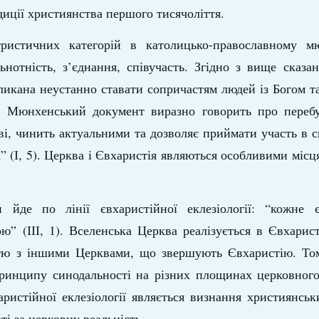
диції християнства першого тисячоліття.
ристичних категорій в католицько-православному м
льнотність, з’єднання, співучасть. Згідно з вище сказа
ликана неустанно ставати сопричастям людей із Богом т
. Мюнхенський документ виразно говорить про перебу
ркві, чинить актуальними та дозволяє приймати участь в 
” (І, 5). Церква і Євхаристія являються особливими місц
 йде по лінії євхаристійної еклезіології: “кожне є
 (ІІІ, 1). Вселенська Церква реалізується в Євхарист
стю з іншими Церквами, що звершують Євхаристію. То
принципу синодальності на різних площинах церковного
аристійної еклезіології являється визнання християнськ
і за церковну реальність.