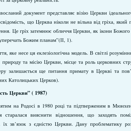
восланий документ представляє візію Церкви ідеальног
свідомість, що Церква ніколи не вільна від гріха, який
ння. Це гріх затемнює обличчя Церкви, як ікони Божого
суперечать Божим планам”(ІІ, 1).
тя, яке несе ця еклезіологічна модель. В світлі розумінн
и природу та місію Церкви, місце та роль церковних ст
еру залишається ще питання примату в Церкві та пов’
дних Католицьких Церков).
ість Церкви” ( 1987)
нятим на Родосі в 1980 році та підтверженим в Мюнхен
ія старалася вияснити відношення, що заходять пом
 їх зв’язок з єдністю Церкви. Дану проблематику роз