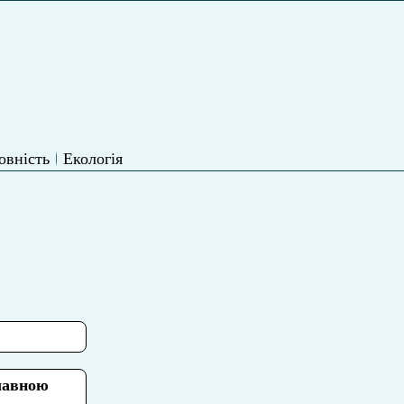
овність
Екологія
лавною