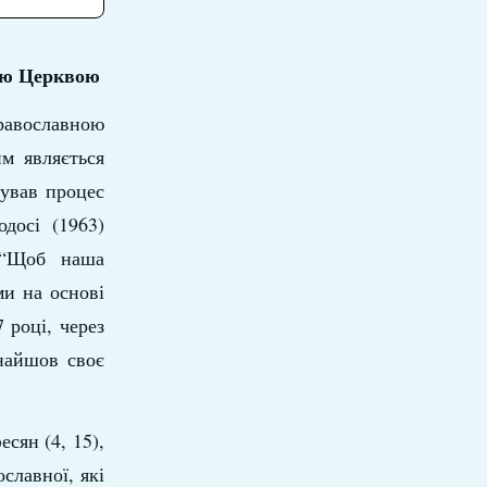
ою Церквою
равославною
м являється
кував процес
досі (1963)
: “Щоб наша
и на основі
 році, через
найшов своє
есян (4, 15),
славної, які