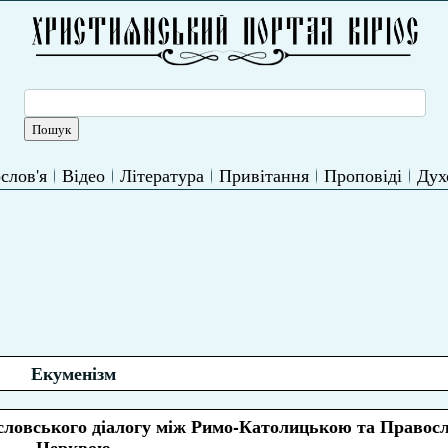
слов'я
Відео
Література
Привітання
Проповіді
Дух
Екуменізм
ословського діалогу між Римо-Католицькою та Правос
Церквою