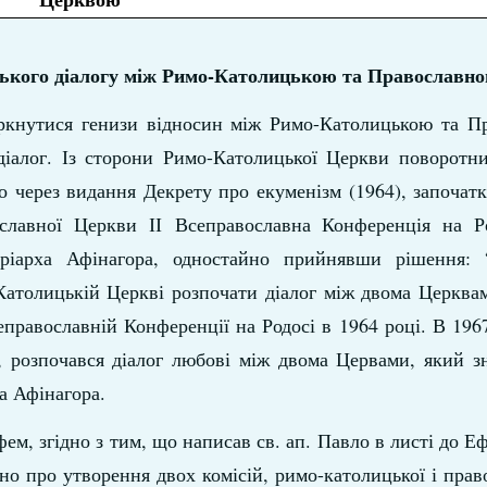
ського діалогу між Римо-Католицькою та Православн
оркнутися генизи відносин між Римо-Католицькою та П
діалог. Із сторони Римо-Католицької Церкви поворотни
о через видання Декрету про екуменізм (1964), започат
славної Церкви ІІ Всеправославна Конференція на Ро
атріарха Афінагора, одностайно прийнявши рішення
атолицькій Церкві розпочати діалог між двома Церквам
православній Конференції на Родосі в 1964 році. В 1967
, розпочався діалог любові між двома Цервами, який з
а Афінагора.
ем, згідно з тим, що написав св. ап. Павло в листі до Еф
о про утворення двох комісій, римо-католицької і право