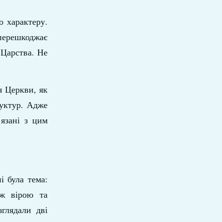
о характеру.
 перешкоджає
 Царства. Не
я Церкви, як
руктур. Адже
язані з цим
і була тема:
іж вірою та
глядали дві