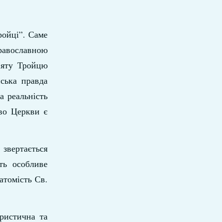
ройці”. Саме
равославною
вяту Тройцю
ська правда
а реальність
тво Церкви є
звертається
ть особливе
атомість Св.
тристична та