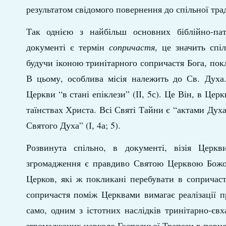
результатом свідомого повернення до спільної тра
Так однією з найбільш основних біблійно-пат
документі є термін
сопричастя
, це значить спі
будучи іконою тринітарного сопричастя Бога, пок
В цьому, особлива місія належить до Св. Духа
Церкви “в стані епіклези” (ІІ, 5с). Це Він, в Це
таїнствах Христа. Всі Святі Тайни є “актами Духа
Святого Духа” (І, 4а; 5).
Розвинута спільно, в документі, візія Церкви
згромадження є правдиво Святою Церквою Божою”
Церков, які ж покликані перебувати в соприча
сопричастя поміж Церквами вимагає реалізації 
само, одним з істотних наслідків тринітарно-євх
згромаджених навколо Господньої Трапези в повнот