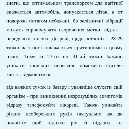
знати, що оптимальним транспортом для вагітної
вважається автомобіль, допускається літак, а от
подорожі потягом небажані, бо залізничні вібрації
можуть спровокувати скорочення матки, відтак -
передчасні пологи. До речі, щодо останніх - 28-29
тижні вагітності вважаються критичними в цьому
плані. Тому із 27-го по 31-ий тижні бажано
уникати тривалих переїздів, обмежити статеве
життя, відмовитися
від важких сумок із базару і уважніше слухати свій
організм - при виникненні незрозумілих симптомів
відразу телефонуйте лікареві. Також уникайте
різких необережних рухів (актуально аж до
пологів): щоб підняти річ із підлоги, не