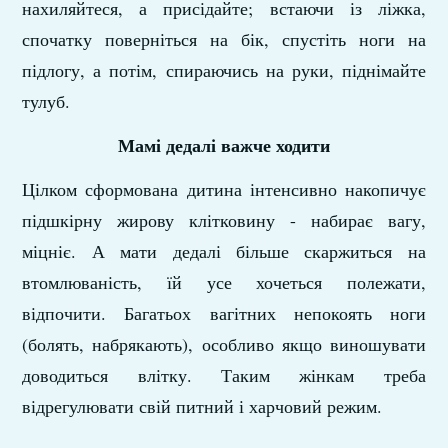
нахиляйтеся, а присідайте; встаючи із ліжка,
спочатку поверніться на бік, спустіть ноги на
підлогу, а потім, спираючись на руки, піднімайте
тулуб.
Мамі дедалі важче ходити
Цілком сформована дитина інтенсивно накопичує
підшкірну жирову клітковину - набирає вагу,
міцніє. А мати дедалі більше скаржиться на
втомлюваність, їй усе хочеться полежати,
відпочити. Багатьох вагітних непокоять ноги
(болять, набрякають), особливо якщо виношувати
доводиться влітку. Таким жінкам треба
відрегулювати свій питний і харчовий режим.