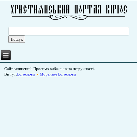
Сайт зачинений. Просимо вибачення за незручності.
Ви тут:
Богослов'я
Моральне Богослов'я