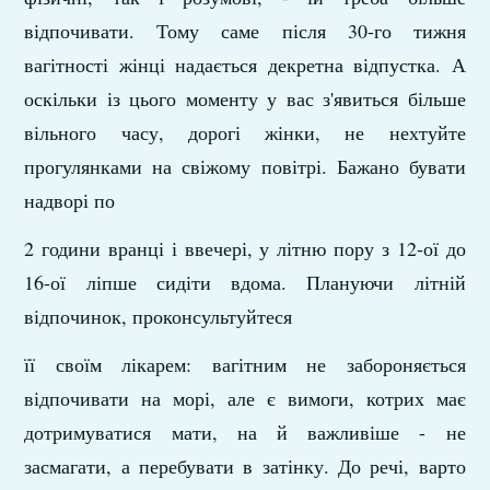
відпочивати. Тому саме після 30-го тижня
вагітності жінці надається декретна відпустка. А
оскільки із цього моменту у вас з'явиться більше
вільного часу, дорогі жінки, не нехтуйте
прогулянками на свіжому повітрі. Бажано бувати
надворі по
2 години вранці і ввечері, у літню пору з 12-ої до
16-ої ліпше сидіти вдома. Плануючи літній
відпочинок, проконсультуйтеся
її своїм лікарем: вагітним не забороняється
відпочивати на морі, але є вимоги, котрих має
дотримуватися мати, на й важливіше - не
засмагати, а перебувати в затінку. До речі, варто