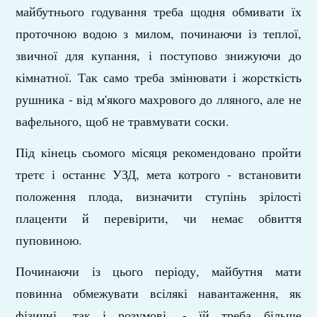
майбутнього годування треба щодня обмивати їх
проточною водою з милом, починаючи із теплої,
звичної для купання, і поступово знижуючи до
кімнатної. Так само треба змінювати і жорсткість
рушника - від м'якого махрового до лляного, але не
вафельного, щоб не травмувати соски.
Під кінець сьомого місяця рекомендовано пройти
третє і останнє УЗД, мета котрого - встановити
положення плода, визначити ступінь зрілості
плаценти й перевірити, чи немає обвиття
пуповиною.
Починаючи із цього періоду, майбутня мати
повинна обмежувати всілякі навантаження, як
фізичні, так і розумові, - їй треба більше