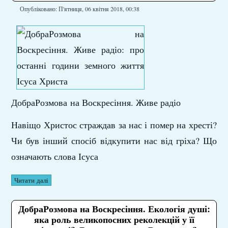
Опубліковано: П'ятниця, 06 квітня 2018, 00:38
ДобраРозмова
на Воскресіння. Живе радіо
Навіщо Христос страждав за нас і помер на хресті?
Чи був інший спосіб відкупити нас від гріха? Що
означають слова Ісуса
Читати далі
ДобраРозмова на Воскресіння. Екологія душі:
яка роль великопосних реколекцій у її