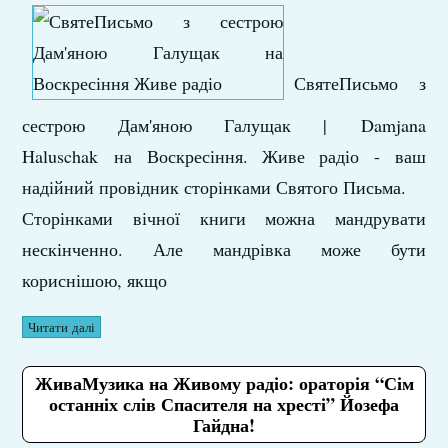
СвятеПисьмо
з
сестрою Дам'яною Галущак |
Damjana
Haluschak
на Воскресіння. Живе радіо - ваш
надійний провідник сторінками Святого Письма.
Сторінками вічної книги можна мандрувати
нескінченно. Але мандрівка може бути
кориснішою, якщо
Читати далі
ЖиваМузика на Живому радіо: ораторія “Сім
останніх слів Спасителя на хресті” Йозефа
Гайдна!