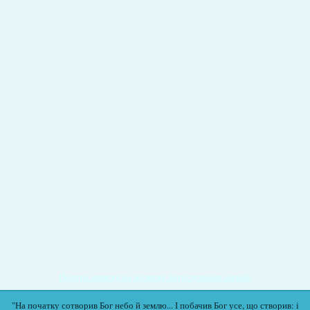
Подати записку на молитву Богослужіння онлайн
"На початку сотворив Бог небо й землю... І побачив Бог усе, що створив: і