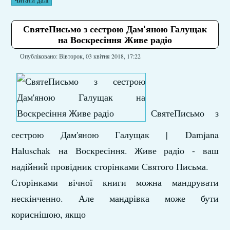
Читати далі
СвятеПисьмо з сестрою Дам'яною Галущак
на Воскресіння Живе радіо
Опубліковано: Вівторок, 03 квітня 2018, 17:22
СвятеПисьмо
з
сестрою Дам'яною Галущак |
Damjana
Haluschak
на Воскресіння. Живе радіо - ваш
надійний провідник сторінками Святого Письма.
Сторінками вічної книги можна мандрувати
нескінченно. Але мандрівка може бути
кориснішою, якщо