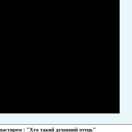
шпастирем : "Хто такий духовний отець"