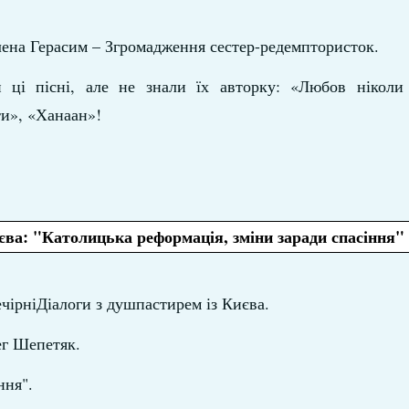
лена Герасим – Згромадження сестер-редемптористок.
 ці пісні, але не знали їх авторку: «Любов ніколи
ти», «Ханаан»!
єва: "Католицька реформація, зміни заради спасіння"
ечірніДіалоги з душпастирем із Києва.
лег Шепетяк.
ння".