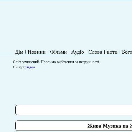
Дім
Новини
Фільми
Аудіо
Слова і ноти
Бого
Сайт зачинений. Просимо вибачення за незручності.
Ви тут:
Відео
Жива Музика на Ж