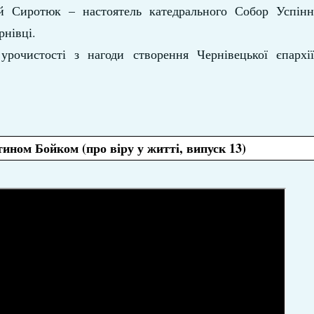
рій Сиротюк – настоятель катедрального Собор Успінн
рнівці.
урочистості з нагоди створення Чернівецької єпарх
тином Бойком (про віру у житті, випуск 13)