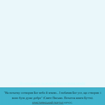
Подати записку на молитву Богослужіння онлайн
"На початку сотворив Бог небо й землю... І побачив Бог усе, що створив: і
воно було дуже добре" (Святе Письмо. Початок книги Буття).
ХРИСТИЯНСЬКИЙ ПОРТАЛ
КІРІОС.