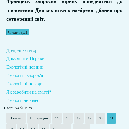
Франциск запросив вірних приєднатися до
проведення Дня молитви в наміренні дбання про
сотворений світ.
Читати далі
Дочірні категорії
Документи Церкви
Екологічні новини
Екологія і здоров'я
Екологічні поради
Як заробити на смітті?
Екологічне відео
Сторінка 51 із 79
Початок
Попередня
46
47
48
49
50
51