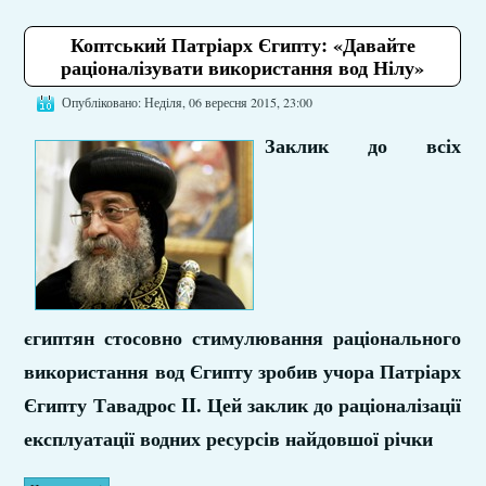
Коптський Патріарх Єгипту: «Давайте
раціоналізувати використання вод Нілу»
Опубліковано: Неділя, 06 вересня 2015, 23:00
Заклик до всіх
єгиптян стосовно стимулювання раціонального
використання вод Єгипту зробив учора Патріарх
Єгипту Тавадрос II. Цей заклик до раціоналізації
експлуатації водних ресурсів найдовшої річки