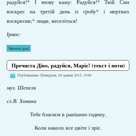
радуйся!* І знову кажу: Радуйся!* Твій Син
воскрес на третій день із гробу* і мертвих
воскресив;* люди, веселіться!
Ірмос:
Читати далі
Пречиста Діво, радуйся, Маріє! (текст і ноти)
Опубліковано: Понеділок, 04 травня 2015, 19:00
муз. Шепеля
сл.В. Хомика
Тебе благаєм в ранішню годину,
Коли наколо все цвіте і зріє.