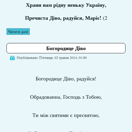
Храни нам рідну неньку Україну,
Пречиста Діво, радуйся, Маріє!
(2
Читати далі
Богородице Діво
Опубліковано: П'ятниця, 02 травня 2014, 01:00
Богородице Діво, радуйся!
Обрадованна, Господь з Тобою,
Ти між святими є пресвятою,