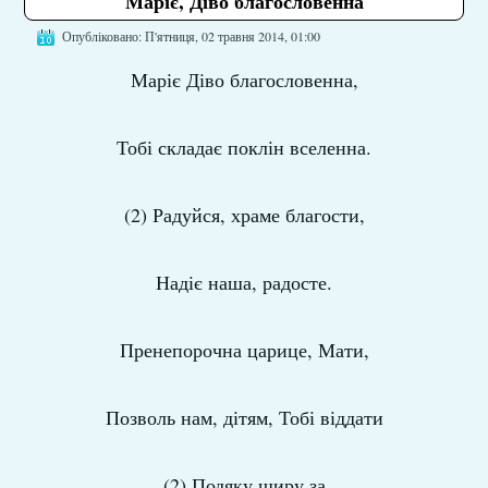
Маріє, Діво благословенна
Опубліковано: П'ятниця, 02 травня 2014, 01:00
Маріє Діво благословенна,
Тобі складає поклін вселенна.
(2) Радуйся, храме благости,
Надіє наша, радосте.
Пренепорочна царице, Мати,
Позволь нам, дітям, Тобі віддати
(2) Подяку щиру за