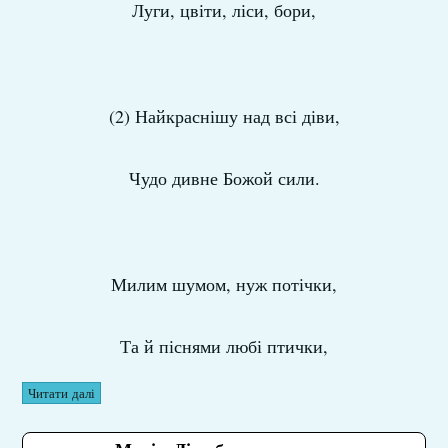
Луги, цвіти, ліси, бори,
(2) Найкраснішу над всі діви,
Чудо дивне Божой сили.
Милим шумом, нуж потічки,
Та й піснями любі птички,
Читати далі