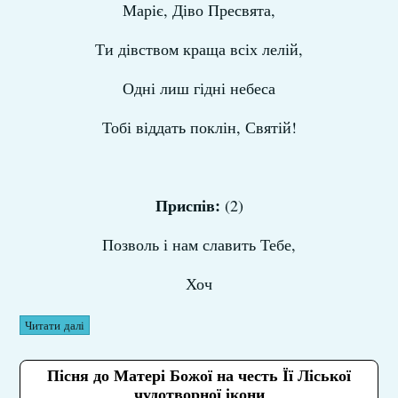
Маріє, Діво Пресвята,
Ти дівством краща всіх лелій,
Одні лиш гідні небеса
Тобі віддать поклін, Святій!
Приспів:
(2)
Позволь і нам славить Тебе,
Хоч
Читати далі
Пісня до Матері Божої на честь Її Ліської
чудотворної ікони