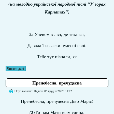
(на мелодію української народної пісні "У горах
Карпатах")
За Уневом в лісі, де тихі гаї,
Давала Ти ласки чудесні свої.
Тебе тут пізнали, як
Читати далі
Пренебесна, пречудесна
Опубліковано: Неділя, 06 грудня 2009, 11:12
Пренебесна, пречудесна Діво Маріє!
(2)
Ти нам Мати всім єдина,