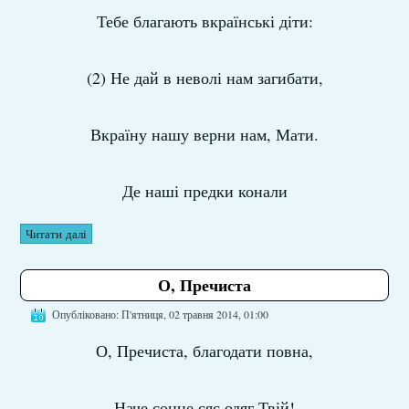
Тебе благають вкраїнські діти:
(2) Не дай в неволі нам загибати,
Вкраїну нашу верни нам, Мати.
Де наші предки конали
Читати далі
О, Пречиста
Опубліковано: П'ятниця, 02 травня 2014, 01:00
О, Пречиста, благодати повна,
Наче сонце сяє одяг Твій!