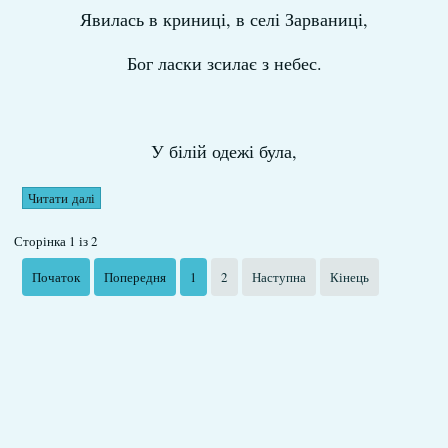
Явилась в криниці, в селі Зарваниці,
Бог ласки зсилає з небес.
У білій одежі була,
Читати далі
Сторінка 1 із 2
Початок
Попередня
1
2
Наступна
Кінець