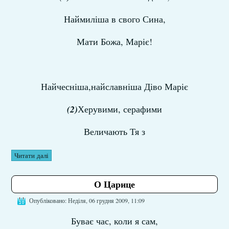
Наймиліша в свого Сина,
Мати Божа, Маріє!
Найчесніша,найславніша Діво Маріє
(2)
Херувими, серафими
Величають Тя з
Читати далі
О Царице
Опубліковано: Неділя, 06 грудня 2009, 11:09
Буває час, коли я сам,