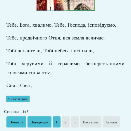
Тебе, Бога, хвалимо, Тебе, Господа, ісповідуємо,
Тебе, предвічного Отця, вся земля величає.
Тобі всі ангели, Тобі небеса і всі сили,
Тобі херувими й серафими безперестанними
голосами співають:
Свят, Свят,
Читати далі
Сторінка 1 із 3
Початок
Попередня
1
2
3
Наступна
Кінець