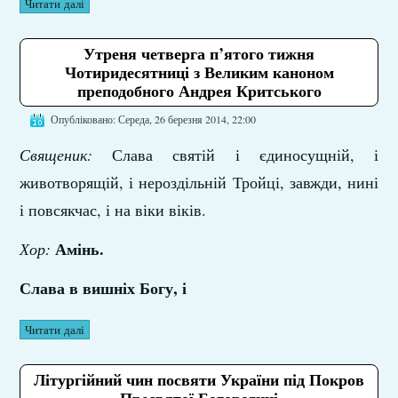
Читати далі
Утреня четверга п’ятого тижня
Чотиридесятниці з Великим каноном
преподобного Андрея Критського
Опубліковано: Середа, 26 березня 2014, 22:00
Священик:
Слава святій і єдиносущній, і
животворящій, і нероздільній Тройці, завжди, нині
і повсякчас, і на віки віків.
Амінь
.
Хор
:
Слава в вишніх Богу, і
Читати далі
Літургійний чин посвяти України під Покров