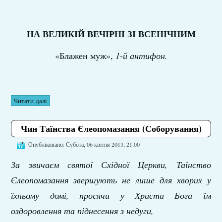
НА ВЕЛИКІЙ ВЕЧІРНІ ЗІ ВСЕНІЧНИМ
«Блажен муж»,
1-й антифон.
Читати далі
Чин Таїнства Єлеопомазання (Соборування)
Опубліковано: Субота, 06 квітня 2013, 21:00
За звичаєм святої Східної Церкви, Таїнство
Єлеопомазання звершують не лише для хворих у
їхньому домі, просячи у Христа Бога їм
оздоровлення та піднесення з недуги,