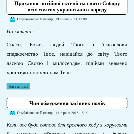
Прохання литійної єктенії на свято Собору
всіх святих українського народу
Опубліковано: П'ятниця, 19 липня 2013, 12:00
На єктенії:
Спаси, Боже, людей Твоїх, і благослови
спадкоємство Твоє, навідайся до світу Твого
ласкою Своєю і милосердям, підійми знамено
християн і пошли нам Твоє
Читати далі
Чин обходження засіяних полів
Опубліковано: П'ятниця, 14 червня 2013, 15:00
Коли все буде готове для хресного ходу з хоругвами
й чесними образами, священик і диякон