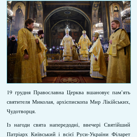
19 грудня Православна Церква вшановує пам’ять
святителя Миколая, архієпископа Мир Лікійських,
Чудотворця.
Із нагоди свята напередодні, ввечері Святійший
Патріарх Київський і всієї Руси-України Філарет