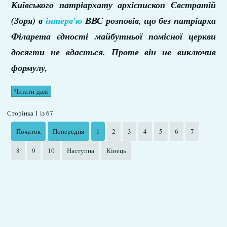
Київського патріархату архієпископ Євстратій
(Зоря) в
інтерв'ю
ВВС розповів, що без патріарха
Філарета єдності майбутньої помісної церкви
досягти не вдасться. Проте він не виключив
формулу,
Читати далі
Сторінка 1 із 67
Початок
Попередня
1
2
3
4
5
6
7
8
9
10
Наступна
Кінець