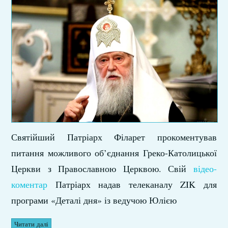
Святійший Патріарх Філарет прокоментував
питання можливого об’єднання Греко-Католицької
Церкви з Православною Церквою. Свій
відео-
коментар
Патріарх надав телеканалу ZIK для
програми «Деталі дня» із ведучою Юлією
Читати далі