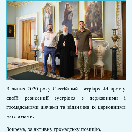
3 липня 2020 року Святійший Патріарх Філарет у
своїй резиденції зустрівся з державними і
громадськими діячами та відзначив їх церковними
нагородами.
Зокрема, за активну громадську позицію,