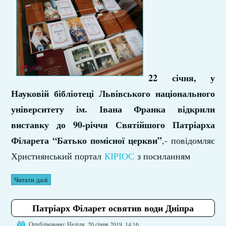
22 січня, у
Науковій бібліотеці Львівського національного
університету ім. Івана Франка відкрили
виставку до 90-річчя Святійшого Патріарха
Філарета “Батько помісної церкви”
,- повідомляє
Християнський портал
КІРІОС
з посиланням
Читати далі
Патріарх Філарет освятив води Дніпра
Опубліковано: Неділя, 20 січня 2019, 14:16