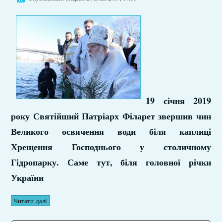
19 січня 2019
року Святійший Патріарх Філарет звершив чин
Великого освячення води біля каплиці
Хрещення Господнього у столичному
Гідропарку. Саме тут, біля головної річки
України
Читати далі