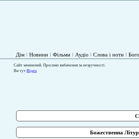
Дім
Новини
Фільми
Аудіо
Слова і ноти
Бого
Сайт зачинений. Просимо вибачення за незручності.
Ви тут:
Відео
С
Божественна Літург