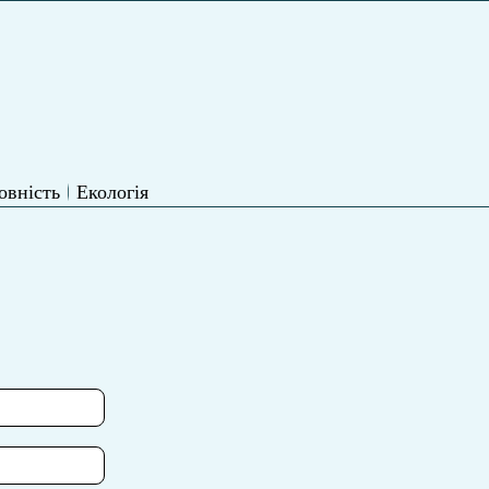
овність
Екологія