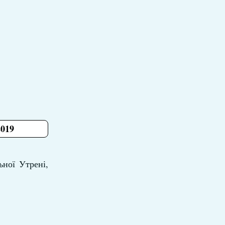
2019
ьної Утрені,