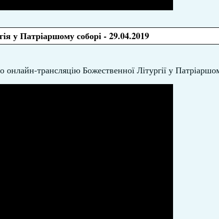
ія у Патріаршому соборі - 29.04.2019
ємо онлайн-трансляцію Божественної Літургії у Патріаршо