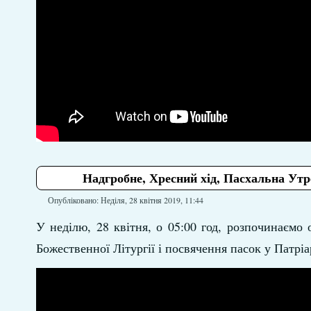
Надгробне, Хресний хід, Пасхальна Утре
Опубліковано: Неділя, 28 квітня 2019, 11:44
У неділю, 28 квітня, о 05:00 год, розпочинаємо
Божественної Літургії і посвячення пасок у Патр