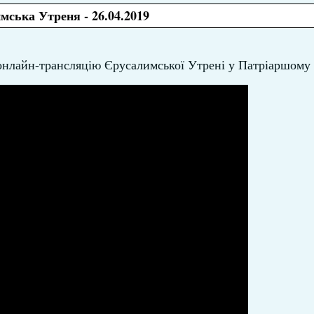
мська Утреня - 26.04.2019
о онлайн-трансляцію Єрусалимської Утрені у Патріаршому 