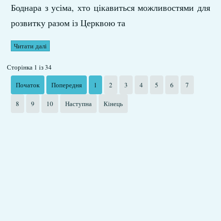
Боднара з усіма, хто цікавиться можливостями для
розвитку разом із Церквою та
Читати далі
Сторінка 1 із 34
Початок
Попередня
1
2
3
4
5
6
7
8
9
10
Наступна
Кінець