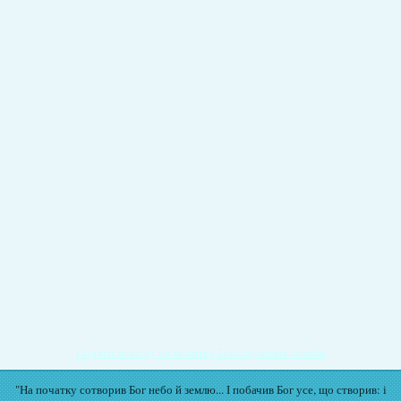
Подати записку на молитву Богослужіння онлайн
"На початку сотворив Бог небо й землю... І побачив Бог усе, що створив: і