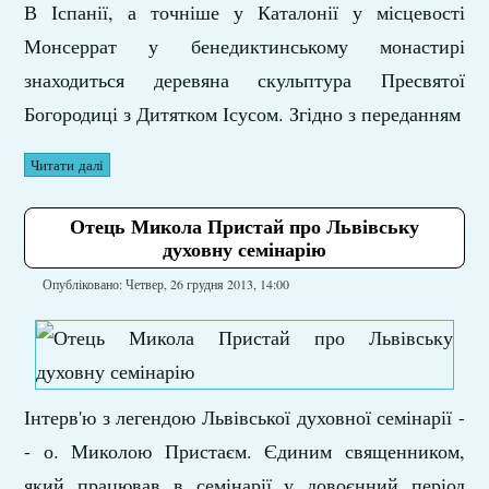
В Іспанії, а точніше у Каталонії у місцевості
Монсеррат у бенедиктинському монастирі
знаходиться деревяна скульптура Пресвятої
Богородиці з Дитятком Ісусом. Згідно з переданням
Читати далі
Отець Микола Пристай про Львівську
духовну семінарію
Опубліковано: Четвер, 26 грудня 2013, 14:00
Інтерв'ю з легендою Львівської духовної семінарії -
- о. Миколою Пристаєм. Єдиним священником,
який працював в семінарії у довоєнний період