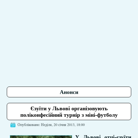
Анонси
Єзуїти у Львові організовують
поліконфесійний турнір з міні-футболу
Опубліковано: Неділя, 20 січня 2013, 18:00
У Львові отці-єзуїти