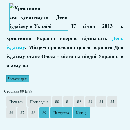
17 січня 2013 р.
християни України вперше відзначать
День
іудаїзму
. Місцем проведення цього першого Дня
іудаїзму стане Одеса - місто на півдні України, в
якому на
Читати далі
Сторінка 89 із 89
Початок
Попередня
80
81
82
83
84
85
86
87
88
89
Наступна
Кінець