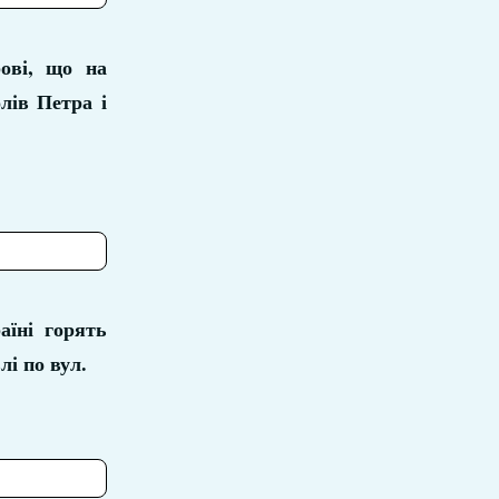
ові, що на
лів Петра і
аїні горять
лі по вул.