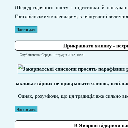
(Передріздвяного посту - підготовки й очікуван
Григоріанським календарем, в очікуванні велично
Читати далі
Прикрашати ялинку - нехри
Опубліковано: Середа, 19 грудня 2012, 16:00
закликає вірних не прикрашати ялинок, оскільк
Однак, розуміючи, що ця традиція вже сильно вк
Читати далі
В Яворові відкрили па