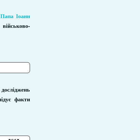
в
Папа Іоанн
 військово-
 досліджень
ідує факти