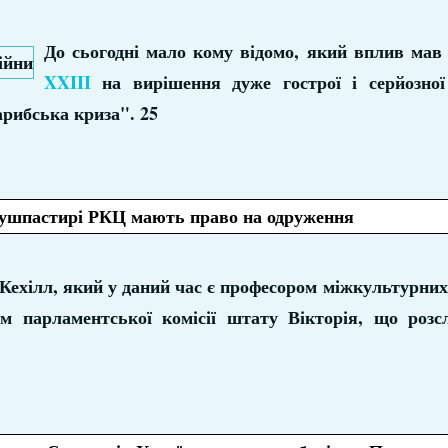
До сьогодні мало кому відомо, який вплив ма
XXIII
на вирішення дуже гострої і серйозної
арибська криза". 25
ушпастирі РКЦ мають право на одруження
ехілл, який у даний час є професором міжкультурних
парламентської комісії штату Вікторія, що розсл