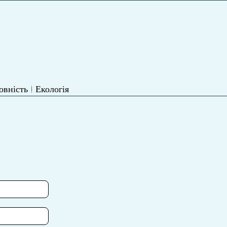
овність
Екологія