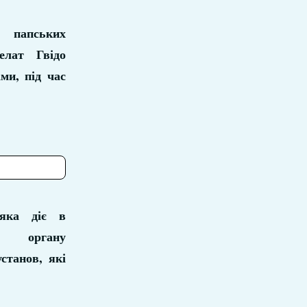
папських
елат Гвідо
ми, під час
 яка діє в
о органу
станов, які