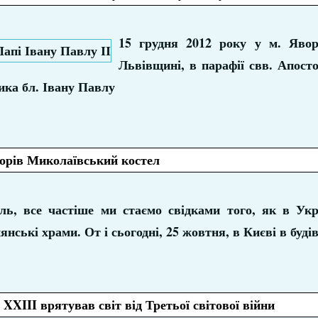
15 грудня 2012 року у м. Явор
Львівщині, в парафії свв. Апосто
ика бл. Івану Павлу
горів Миколаївський костел
ь, все частіше ми стаємо свідками того, як в Укр
янські храми. От і сьогодні, 25 жовтня, в Києві в будів
XXIII врятував світ від Третьої світової війни