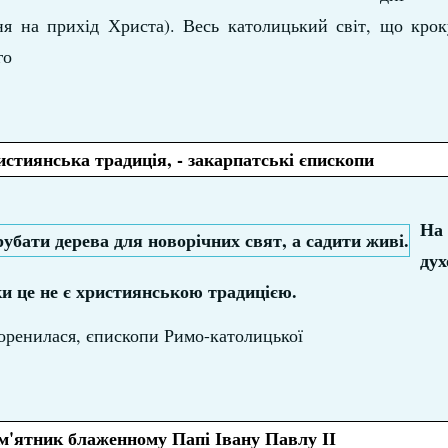
ня на прихід Христа). Весь католицький світ, що крок
го
стиянська традиція, - закарпатські єпископи
На
дух
и це не є християнською традицією.
оренилася, єпископи Римо-католицької
м'ятник блаженному Папі Івану Павлу ІІ