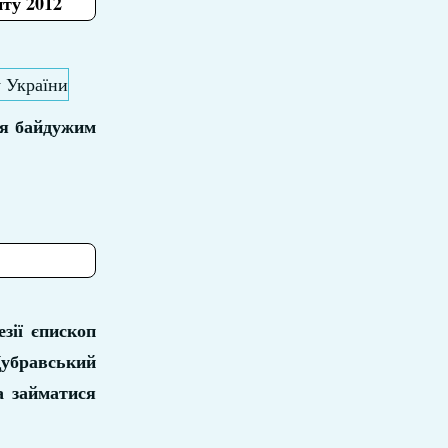
ту 2012
ся байдужим
зії єпископ
бравський
а займатися