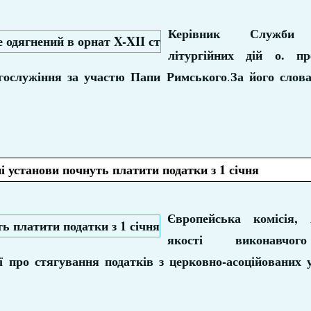
Керівник Служби 
літургійних дій о. пр
огослужіння за участю Папи Римського
За його слова
.
ні установи почнуть платити податки з 1 січня
Європейська комісія,
якості виконавчог
 про стягування податків з церковно-асоційованих у