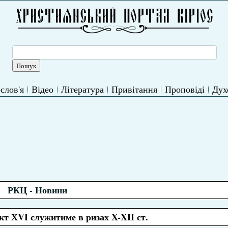
слов'я
Відео
Література
Привітання
Проповіді
Дух
РКЦ - Новини
кт ХVI служитиме в ризах X-XII ст.