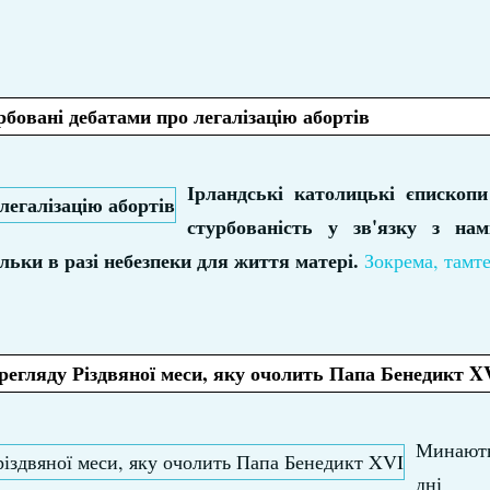
рбовані дебатами про легалізацію абортів
Ірландські католицькі єпископ
стурбованість у зв'язку з нам
ільки в разі небезпеки для життя матері.
Зокрема, тамт
егляду Різдвяної меси, яку очолить Папа Бенедикт X
Минают
дні 