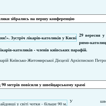
олики зібрались на першу конференцію
29 вересня у
римо-католи
ікарів-католиків - членів київських парафій.
нарій Київсько-Житомирської Дієцезії Архієпископ Петро
90 метрів повісили у швейцарському храмі
У швейцар