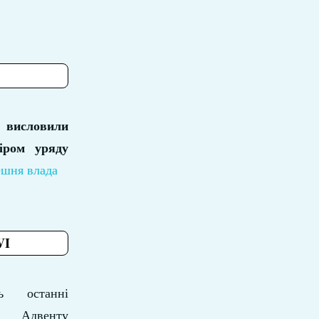
и висловили
іром уряду
ешня влада
VI
ь останні
Адвенту