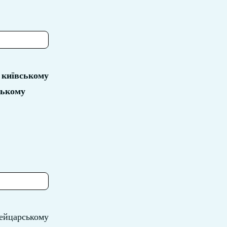
 київському
цькому
ському