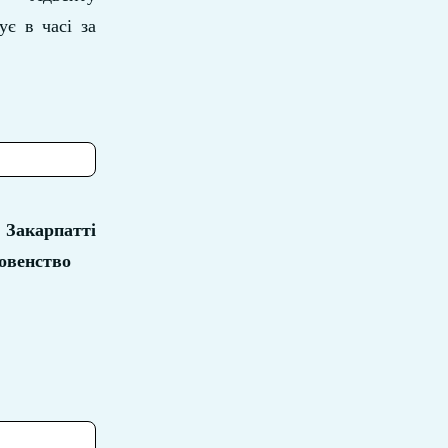
ує в часі за
 Закарпатті
овенство