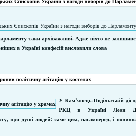
ьких Єпископів України з нагоди виборів до Парламен
 парламенту таки архіважливі. Адже ніхто не залишив
ніших в Україні конфесій висловили слова
онив політичну агітацію у костелах
У Кам’янець-Подільській дієце
РКЦ в Україні Леон Ду
гу, про душі людей: саме цим, насамперед, і повинн