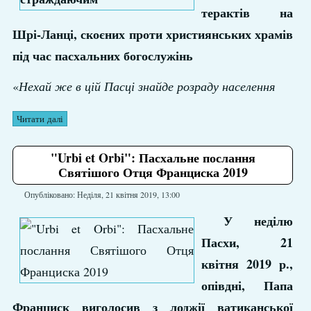
терактів на
Шрі-Ланці, скоєних проти християнських храмів
під час пасхальних богослужінь
«
Нехай же в цій Пасці знайде розраду населення
Читати далі
"Urbi et Orbi": Пасхальне послання
Святішого Отця Франциска 2019
Опубліковано: Неділя, 21 квітня 2019, 13:00
У неділю
Пасхи, 21
квітня 2019 р.,
опівдні, Папа
Франциск виголосив з лоджії ватиканської