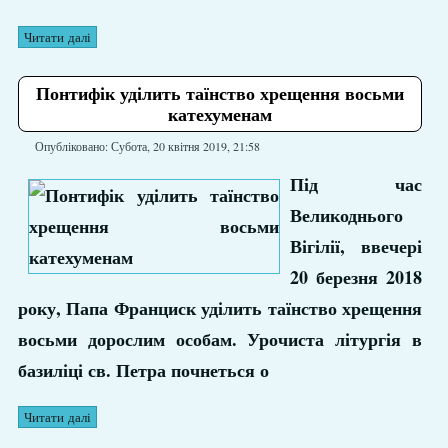
Читати далі
Понтифік уділить таїнство хрещення восьми
катехуменам
Опубліковано: Субота, 20 квітня 2019, 21:58
Під час
Великоднього
Вігілії, ввечері
20 березня 2018
року, Папа Франциск уділить таїнство хрещення
восьми дорослим особам. Урочиста літургія в
базиліці св. Петра почнеться о
Читати далі