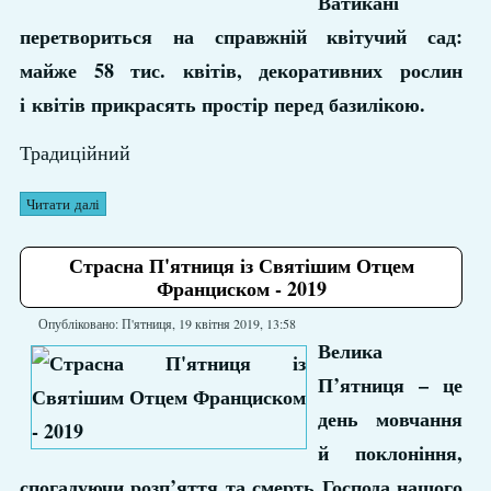
Ватикані
перетвориться на справжній квітучий сад:
майже 58 тис. квітів, декоративних рослин
і квітів прикрасять простір перед базилікою.
Традиційний
Читати далі
Страсна П'ятниця із Святішим Отцем
Франциском - 2019
Опубліковано: П'ятниця, 19 квітня 2019, 13:58
Велика
П’ятниця – це
день мовчання
й поклоніння,
спогадуючи розп’яття та смерть Господа нашого