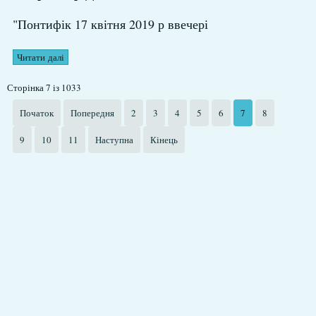
"Понтифік 17 квітня 2019 р ввечері
Читати далі
Сторінка 7 із 1033
Початок
Попередня
2
3
4
5
6
7
8
9
10
11
Наступна
Кінець