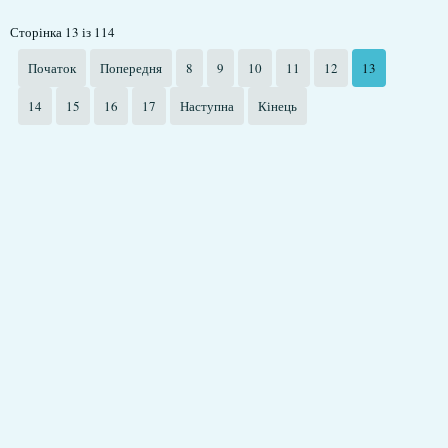
Сторінка 13 із 114
Початок
Попередня
8
9
10
11
12
13
14
15
16
17
Наступна
Кінець