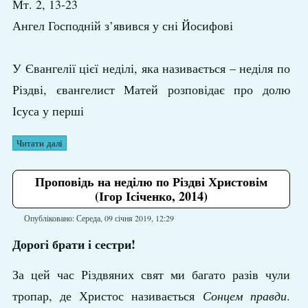
Мт. 2, 13-23
Ангел Господній з’явився у сні Йосифові
У Євангелії цієї неділі, яка називається – неділя по
Різдві, євангелист Матей розповідає про долю
Ісуса у перші
Читати далі
Проповідь на неділю по Різдві Христовім
(Ігор Ісіченко, 2014)
Опубліковано: Середа, 09 січня 2019, 12:29
Дорогі брати і сестри!
За цей час Різдвяних свят ми багато разів чули
тропар, де Христос називається
Сонцем правди
.