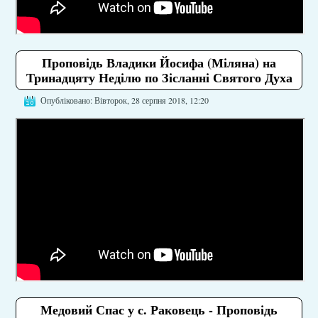
Проповідь Владики Йосифа (Міляна) на
Тринадцяту Неділю по Зісланні Святого Духа
Опубліковано: Вівторок, 28 серпня 2018, 12:20
Медовий Спас у с. Раковець - Проповідь