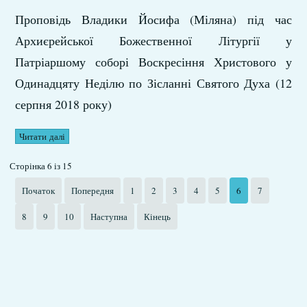
Проповідь Владики Йосифа (Міляна) під час
Архиєрейської Божественної Літургії у
Патріаршому соборі Воскресіння Христового у
Одинадцяту Неділю по Зісланні Святого Духа (12
серпня 2018 року)
Читати далі
Сторінка 6 із 15
Початок
Попередня
1
2
3
4
5
6
7
8
9
10
Наступна
Кінець