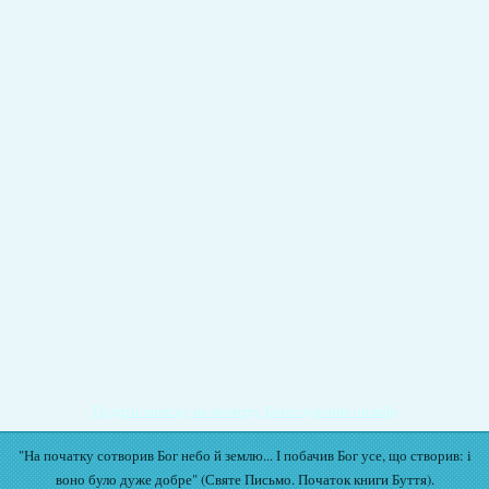
Подати записку на молитву Богослужіння онлайн
"На початку сотворив Бог небо й землю... І побачив Бог усе, що створив: і
воно було дуже добре" (Святе Письмо. Початок книги Буття).