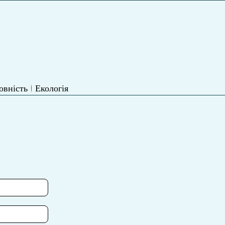
овність
Екологія