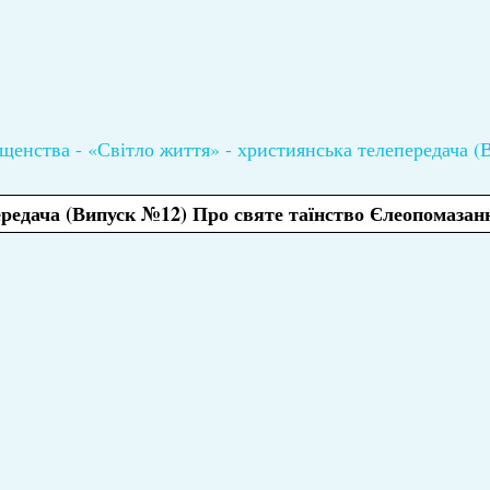
щенства - «Світло життя» - християнська телепередача 
ередача (Випуск №12) Про святе таїнство Єлеопомазан