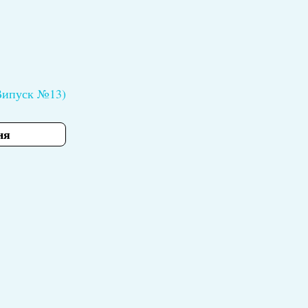
(Випуск №13)
ня