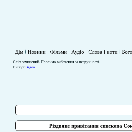
Дім
Новини
Фільми
Аудіо
Слова і ноти
Бого
Сайт зачинений. Просимо вибачення за незручності.
Ви тут:
Відео
Різдвяне привітання єпископа Со