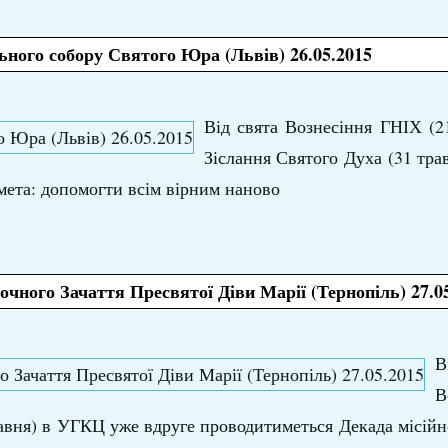
ьного собору Святого Юра (Львів) 26.05.2015
Від свята Вознесіння ГНІХ (2
Зіслання Святого Духа (31 тр
 мета: допомогти всім вірним наново
очного Зачаття Пресвятої Діви Марії (Тернопіль) 27.0
В
В
авня) в УГКЦ уже вдруге проводитиметься Декада місійнос