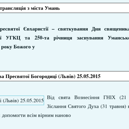
трансляція з міста Умань
ресвятої Євхаристії – святкування Дня священика
хії УГКЦ та 250-та річниця заснування Уманськ
 року Божого у
ва Пресвятої Богородиці (Львів) 25.05.2015
Від свята Вознесіння ГНІХ (21
Зіслання Святого Духа (31 травня
а: допомогти всім вірним наново