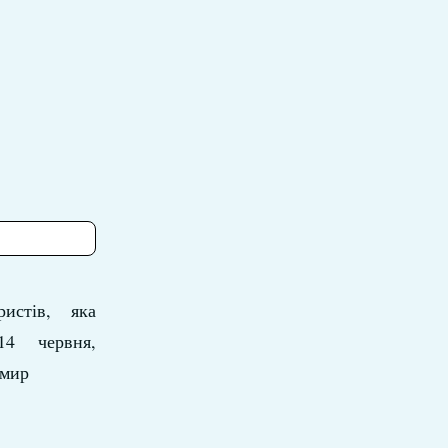
истів, яка
14 червня,
 мир