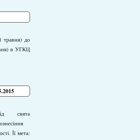
1 травня) до
авня) в УГКЦ
5.2015
ід свята
ознесіння
ті. Її мета: