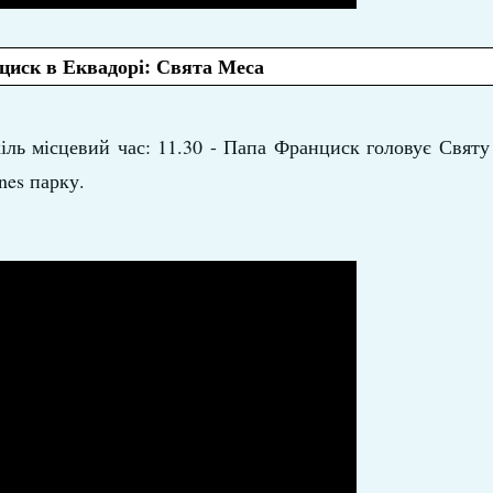
иск в Еквадорі: Свята Меса
кіль місцевий час: 11.30 - Папа Франциск головує Свят
nes парку.