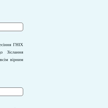
есіння ГНІХ
до Зіслання
всім вірним