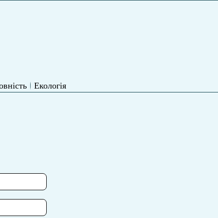
овність
Екологія