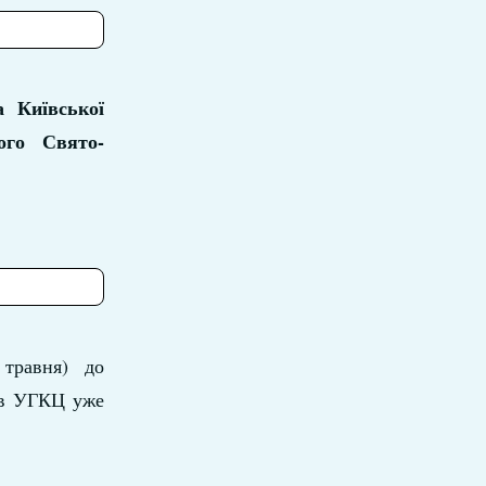
 Київської
ого Свято-
 травня) до
) в УГКЦ уже