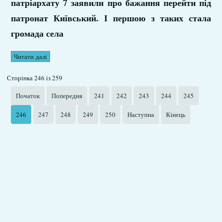
патріархату 7 заявили про бажання перейти під
патронат Київський. І першою з таких стала
громада села
Читати далі
Сторінка 246 із 259
Початок
Попередня
241
242
243
244
245
246
247
248
249
250
Наступна
Кінець