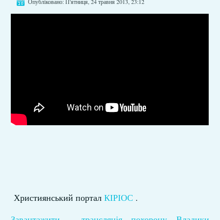
Опубліковано: П'ятниця, 24 травня 2013, 23:12
Християнський портал
КІРІОС
.
Завантажити - трансляція похорону Владики