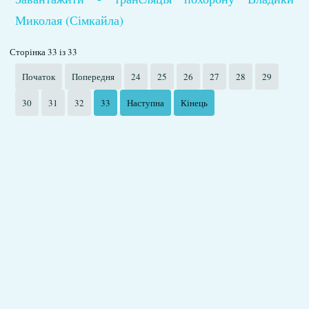
Миколая (Сімкайла)
Сторінка 33 із 33
Початок
Попередня
24
25
26
27
28
29
30
31
32
33
Наступна
Кінець