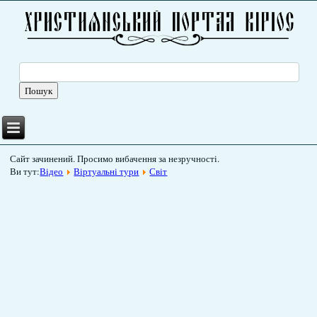
Сайт зачинений. Просимо вибачення за незручності.
Ви тут:
Відео
Віртуальні тури
Світ