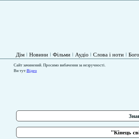
Дім
Новини
Фільми
Аудіо
Слова і ноти
Бого
Сайт зачинений. Просимо вибачення за незручності.
Ви тут:
Відео
Зна
"Кінець св