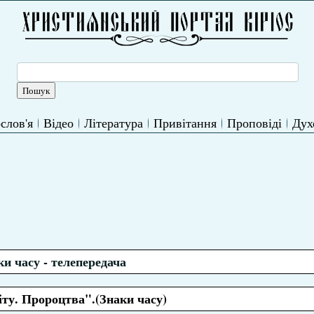
слов'я
Відео
Література
Привітання
Проповіді
Дух
ки часу - телепередача
іту. Пророцтва".(Знаки часу)