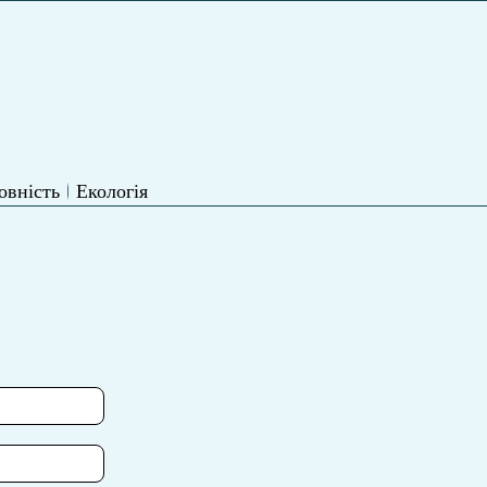
овність
Екологія