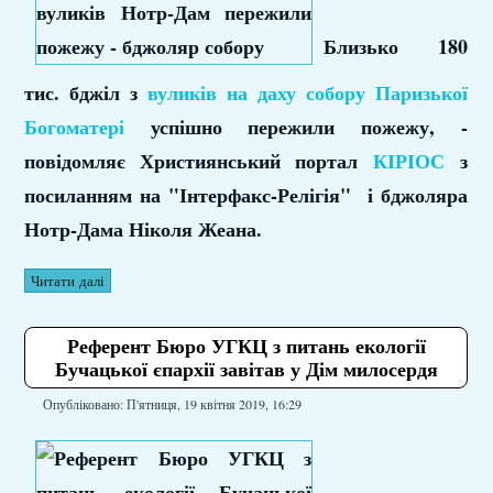
Близько 180
тис. бджіл з
вуликів на даху собору Паризької
Богоматері
успішно пережили пожежу, -
повідомляє Християнський портал
КІРІОС
з
посиланням на "Інтерфакс-Релігія" і бджоляра
Нотр-Дама Ніколя Жеана.
Читати далі
Референт Бюро УГКЦ з питань екології
Бучацької єпархії завітав у Дім милосердя
Опубліковано: П'ятниця, 19 квітня 2019, 16:29