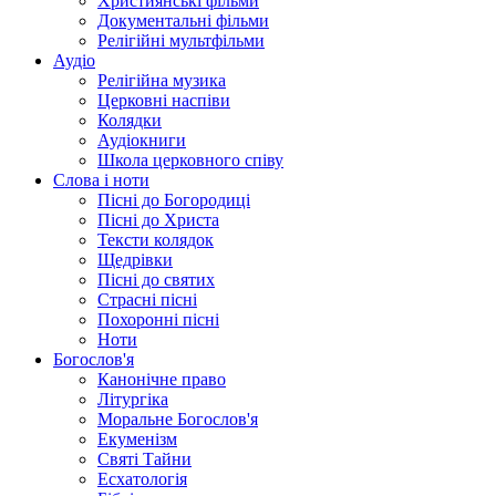
Християнські фільми
Документальні фільми
Релігійні мультфільми
Аудіо
Релігійна музика
Церковні наспіви
Колядки
Аудіокниги
Школа церковного співу
Слова і ноти
Пісні до Богородиці
Пісні до Христа
Тексти колядок
Щедрівки
Пісні до святих
Страсні пісні
Похоронні пісні
Ноти
Богослов'я
Канонічне право
Літургіка
Моральне Богослов'я
Екуменізм
Святі Тайни
Есхатологія