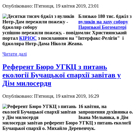
Опубліковано: П'ятниця, 19 квітня 2019, 23:01
Близько 180 тис. бджіл з
вуликів на даху собору
Паризької Богоматері
успішно пережили пожежу, - повідомляє Християнський
портал
КІРІОС
з посиланням на "Інтерфакс-Релігія" і
бджоляра Нотр-Дама Ніколя Жеана.
Читати далі
Референт Бюро УГКЦ з питань
екології Бучацької єпархії завітав у
Дім милосердя
Опубліковано: П'ятниця, 19 квітня 2019, 16:29
16 квітня, на
запрошення духівника о.
Івана Мельника, в Дім
милосердя завітав референт Бюро УГКЦ з питань екології
Бучацької єпархії о. Михайло Деревенчук.