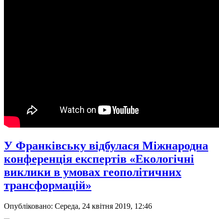
У Франківську відбулася Міжнародна
конференція експертів «Екологічні
виклики в умовах геополітичних
трансформацій»
Опубліковано: Середа, 24 квітня 2019, 12:46