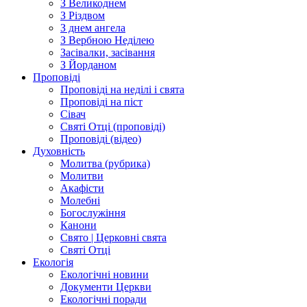
З Великоднем
З Різдвом
З днем ангела
З Вербною Неділею
Засівалки, засівання
З Йорданом
Проповіді
Проповіді на неділі і свята
Проповіді на піст
Сівач
Святі Отці (проповіді)
Проповіді (відео)
Духовність
Молитва (рубрика)
Молитви
Акафісти
Молебні
Богослужіння
Канони
Свято | Церковні свята
Святі Отці
Екологія
Екологічні новини
Документи Церкви
Екологічні поради