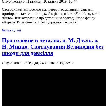
Опубліковано: П'ятниця, 26 квітня 2019, 16:47
Сьогодні жителі Волновахи перед пасхальними святами
прибирали тамтешній парк. Акцію назвали «Я люблю, коли
чисто». Ініціаторами є представники благодійного фонду
«Карітас Волноваха». Понад тридцять охочих
Читати далі
Про головне в деталях. о. М. Дзуль. о.
Н. Мицко. Святкування Великодня без
шкоди для довкілля
Опубліковано: Середа, 24 квітня 2019, 22:12