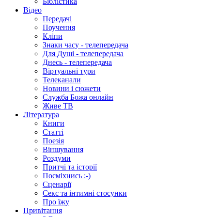
Біблістика
Відео
Передачі
Поучення
Кліпи
Знаки часу - телепередача
Для Душі - телепередача
Днесь - телепередача
Віртуальні тури
Телеканали
Новини і сюжети
Служба Божа онлайн
Живе ТВ
Література
Книги
Статті
Поезія
Віншування
Роздуми
Притчі та історії
Посміхнись :-)
Сценарії
Секс та інтимні стосунки
Про їжу
Привітання