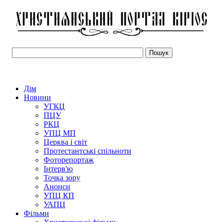
Дім
Новини
УГКЦ
ПЦУ
РКЦ
УПЦ МП
Церква і світ
Протестантські спільноти
Фоторепортаж
Інтерв'ю
Точка зору
Анонси
УПЦ КП
УАПЦ
Фільми