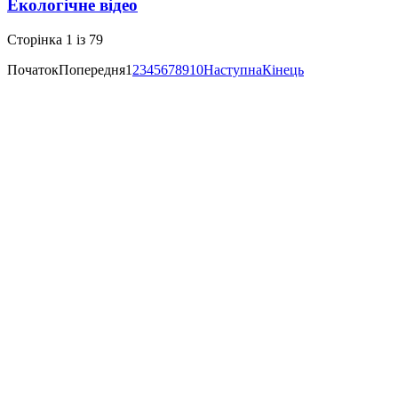
Екологічне відео
Сторінка 1 із 79
Початок
Попередня
1
2
3
4
5
6
7
8
9
10
Наступна
Кінець