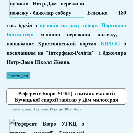
Близько 180
тис. бджіл з
вуликів на даху собору Паризької
Богоматері
успішно пережили пожежу, -
повідомляє Християнський портал
КІРІОС
з
посиланням на "Інтерфакс-Релігія" і бджоляра
Нотр-Дама Ніколя Жеана.
Читати далі
Референт Бюро УГКЦ з питань екології
Бучацької єпархії завітав у Дім милосердя
Опубліковано: П'ятниця, 19 квітня 2019, 16:29